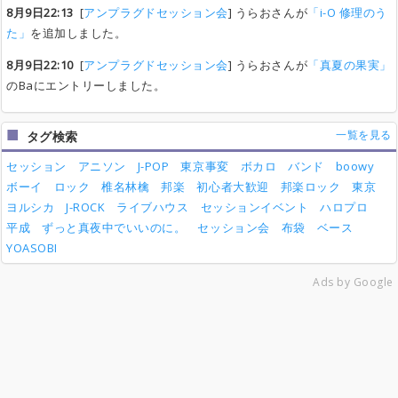
8月9日22:13
[
アンプラグドセッション会
] うらおさんが
「i-O 修理のう
た」
を追加しました。
8月9日22:10
[
アンプラグドセッション会
] うらおさんが
「真夏の果実」
のBaにエントリーしました。
一覧を見る
タグ検索
セッション
アニソン
J-POP
東京事変
ボカロ
バンド
boowy
ボーイ
ロック
椎名林檎
邦楽
初心者大歓迎
邦楽ロック
東京
ヨルシカ
J-ROCK
ライブハウス
セッションイベント
ハロプロ
平成
ずっと真夜中でいいのに。
セッション会
布袋
ベース
YOASOBI
Ads by Google