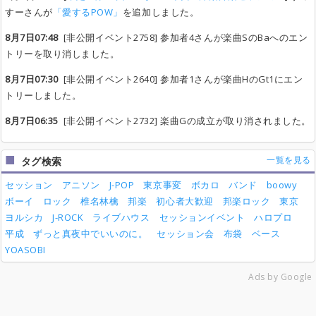
すーさんが
「愛するPOW」
を追加しました。
8月7日07:48
[非公開イベント2758] 参加者4さんが楽曲SのBaへのエン
トリーを取り消しました。
8月7日07:30
[非公開イベント2640] 参加者1さんが楽曲HのGt1にエン
トリーしました。
8月7日06:35
[非公開イベント2732] 楽曲Gの成立が取り消されました。
一覧を見る
タグ検索
セッション
アニソン
J-POP
東京事変
ボカロ
バンド
boowy
ボーイ
ロック
椎名林檎
邦楽
初心者大歓迎
邦楽ロック
東京
ヨルシカ
J-ROCK
ライブハウス
セッションイベント
ハロプロ
平成
ずっと真夜中でいいのに。
セッション会
布袋
ベース
YOASOBI
Ads by Google