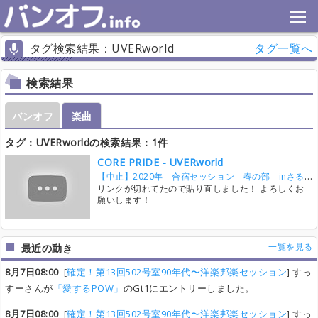
タグ検索結果：UVERworld
タグ一覧へ
検索結果
バンオフ
楽曲
タグ：UVERworldの検索結果：1件
CORE PRIDE - UVERworld
【中止】2020年 合宿セッション 春の部 inさる小
リンクが切れてたので貼り直しました！ よろしくお
願いします！
一覧を見る
最近の動き
8月7日08:00
[
確定！第13回502号室90年代〜洋楽邦楽セッション
] すっ
すーさんが
「愛するPOW」
のGt1にエントリーしました。
8月7日08:00
[
確定！第13回502号室90年代〜洋楽邦楽セッション
] すっ