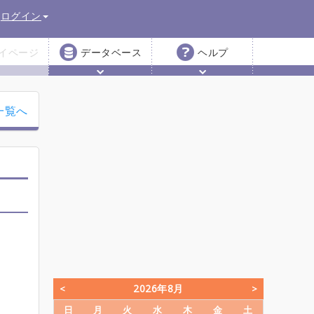
ログイン
イページ
データベース
ヘルプ
一覧へ
2026年8月
日
月
火
水
木
金
土