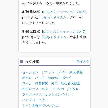
のBaが参加者30さんへ譲渡されました。
8月6日22:40
[
にじさんじセッション Vol.6
]
ponDさんが
「みちくさイズム」
のOther1
にエントリーしました。
8月6日22:40
[
にじさんじセッション Vol.6
]
ponDさんが
「みちくさイズム」
の楽曲情報
を変更しました。
一覧を見る
タグ検索
セッション
アニソン
J-POP
東京事変
ボカロ
バンド
boowy
ボーイ
ロック
椎名林檎
邦楽
初心者大歓迎
邦楽ロック
東京
ヨルシカ
J-ROCK
ライブハウス
セッションイベント
ハロプロ
平成
ずっと真夜中でいいのに。