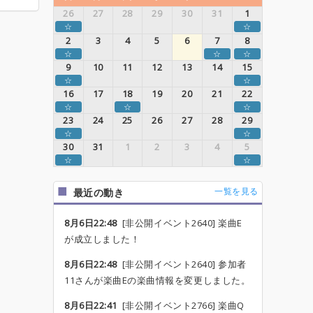
26
27
28
29
30
31
1
☆
☆
2
3
4
5
6
7
8
☆
☆
☆
9
10
11
12
13
14
15
☆
☆
16
17
18
19
20
21
22
☆
☆
☆
23
24
25
26
27
28
29
☆
☆
30
31
1
2
3
4
5
☆
☆
一覧を見る
最近の動き
8月6日22:48
[非公開イベント2640] 楽曲E
が成立しました！
8月6日22:48
[非公開イベント2640] 参加者
11さんが楽曲Eの楽曲情報を変更しました。
8月6日22:41
[非公開イベント2766] 楽曲Q