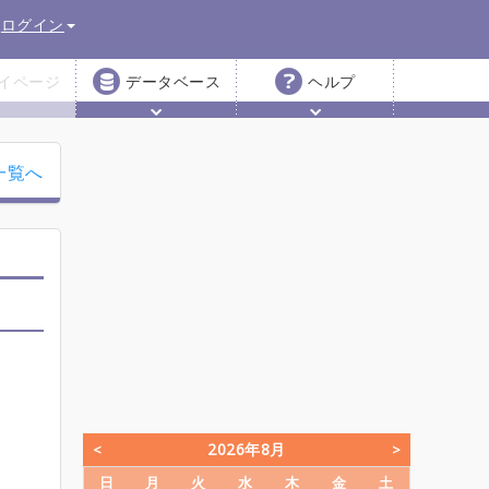
ログイン
イページ
データベース
ヘルプ
一覧へ
2026年8月
日
月
火
水
木
金
土