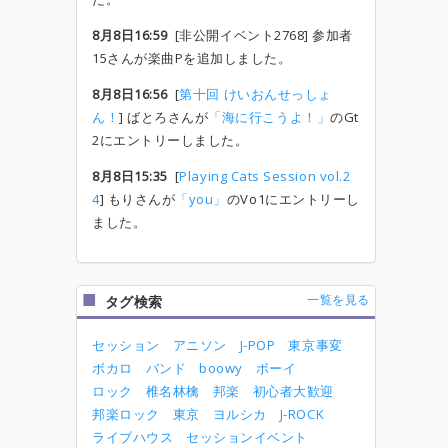
8月8日16:59
[非公開イベント2768] 参加者
15さんが楽曲Pを追加しました。
8月8日16:56
[
第十回 けいおんせっしょ
ん！
] ばとろさんが
「海に行こうよ！」
のGt
2にエントリーしました。
8月8日15:35
[
Playing Cats Session vol.2
4
] もりさんが
「you」
のVo1にエントリーし
ました。
一覧を見る
タグ検索
セッション
アニソン
J-POP
東京事変
ボカロ
バンド
boowy
ボーイ
ロック
椎名林檎
邦楽
初心者大歓迎
邦楽ロック
東京
ヨルシカ
J-ROCK
ライブハウス
セッションイベント