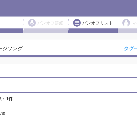
バンオフ詳細
バンオフリスト
マ
ージソング
タグ
果：1件
/8)