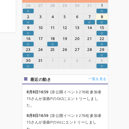
26
27
28
29
30
31
1
☆
☆
2
3
4
5
6
7
8
☆
☆
☆
9
10
11
12
13
14
15
☆
☆
16
17
18
19
20
21
22
☆
☆
☆
23
24
25
26
27
28
29
☆
☆
30
31
1
2
3
4
5
☆
☆
一覧を見る
最近の動き
8月8日16:59
[非公開イベント2768] 参加者
15さんが楽曲PのGt2にエントリーしまし
た。
8月8日16:59
[非公開イベント2768] 参加者
15さんが楽曲PのVoにエントリーしまし
た。