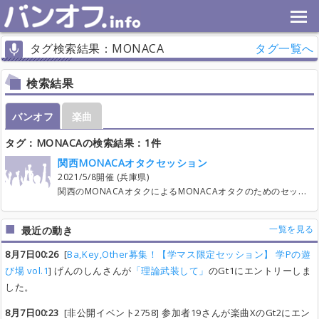
タグ検索結果：MONACA
タグ一覧へ
検索結果
バンオフ
楽曲
タグ：MONACAの検索結果：1件
関西MONACAオタクセッション
2021/5/8開催 (兵庫県)
関西のMONACAオタクによるMONACAオタクのためのセッションイベントになります！ MONACA所属アーティスト作曲、作詞、編曲楽曲ならなんでもOK！ 是非お誘い合わせの上お越しくださいませ！ 参加費1000〜2000円(参加人数により前後します) 曲に関しまして、直前リハを含めて1曲15分目安とし、20曲程で回していこうと思います。 楽曲はこちら https://monaca-music.net/wiki/MONACA
一覧を見る
最近の動き
8月7日00:26
[
Ba,Key,Other募集！【学マス限定セッション】 学Pの遊
び場 vol.1
] げんのしんさんが
「理論武装して」
のGt1にエントリーしま
した。
8月7日00:23
[非公開イベント2758] 参加者19さんが楽曲XのGt2にエン