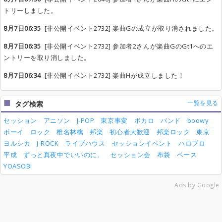
トリーしました。
8月7日06:35
[非公開イベント2732] 楽曲Gの成立が取り消されました。
8月7日06:35
[非公開イベント2732] 参加者2さんが楽曲GのGt1へのエ
ントリーを取り消しました。
8月7日06:34
[非公開イベント2732] 楽曲Hが成立しました！
一覧を見る
タグ検索
セッション
アニソン
J-POP
東京事変
ボカロ
バンド
boowy
ボーイ
ロック
椎名林檎
邦楽
初心者大歓迎
邦楽ロック
東京
ヨルシカ
J-ROCK
ライブハウス
セッションイベント
ハロプロ
平成
ずっと真夜中でいいのに。
セッション会
布袋
ベース
YOASOBI
Ads by Google