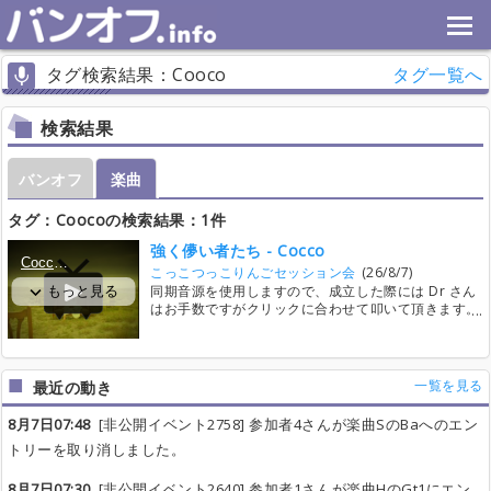
タグ検索結果：Cooco
タグ一覧へ
検索結果
バンオフ
楽曲
タグ：Coocoの検索結果：1件
強く儚い者たち - Cocco
こっこつっこりんごセッション会
(26/8/7)
同期音源を使用しますので、成立した際には Dr さん
はお手数ですがクリックに合わせて叩いて頂きます。
よろしくお願い致します。
一覧を見る
最近の動き
8月7日07:48
[非公開イベント2758] 参加者4さんが楽曲SのBaへのエン
トリーを取り消しました。
8月7日07:30
[非公開イベント2640] 参加者1さんが楽曲HのGt1にエン