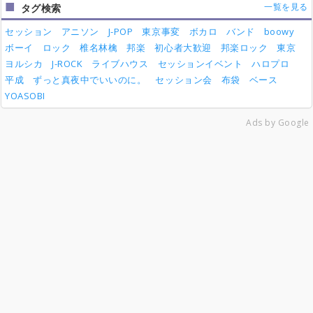
一覧を見る
タグ検索
セッション
アニソン
J-POP
東京事変
ボカロ
バンド
boowy
ボーイ
ロック
椎名林檎
邦楽
初心者大歓迎
邦楽ロック
東京
ヨルシカ
J-ROCK
ライブハウス
セッションイベント
ハロプロ
平成
ずっと真夜中でいいのに。
セッション会
布袋
ベース
YOASOBI
Ads by Google