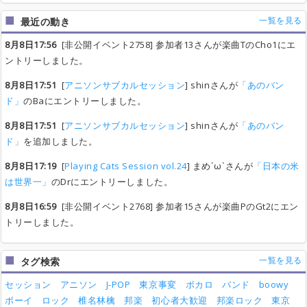
一覧を見る
最近の動き
8月8日17:56
[非公開イベント2758] 参加者13さんが楽曲TのCho1にエ
ントリーしました。
8月8日17:51
[
アニソンサブカルセッション
] shinさんが
「あのバン
ド」
のBaにエントリーしました。
8月8日17:51
[
アニソンサブカルセッション
] shinさんが
「あのバン
ド」
を追加しました。
8月8日17:19
[
Playing Cats Session vol.24
] まめ´ω`さんが
「日本の米
は世界一」
のDrにエントリーしました。
8月8日16:59
[非公開イベント2768] 参加者15さんが楽曲PのGt2にエン
トリーしました。
一覧を見る
タグ検索
セッション
アニソン
J-POP
東京事変
ボカロ
バンド
boowy
ボーイ
ロック
椎名林檎
邦楽
初心者大歓迎
邦楽ロック
東京