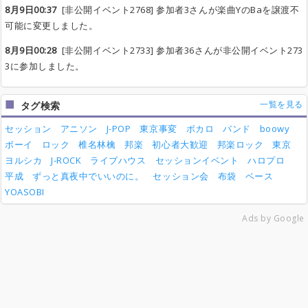
8月9日00:37
[非公開イベント2768] 参加者3さんが楽曲YのBaを譲渡不
可能に変更しました。
8月9日00:28
[非公開イベント2733] 参加者36さんが非公開イベント273
3に参加しました。
一覧を見る
タグ検索
セッション
アニソン
J-POP
東京事変
ボカロ
バンド
boowy
ボーイ
ロック
椎名林檎
邦楽
初心者大歓迎
邦楽ロック
東京
ヨルシカ
J-ROCK
ライブハウス
セッションイベント
ハロプロ
平成
ずっと真夜中でいいのに。
セッション会
布袋
ベース
YOASOBI
Ads by Google