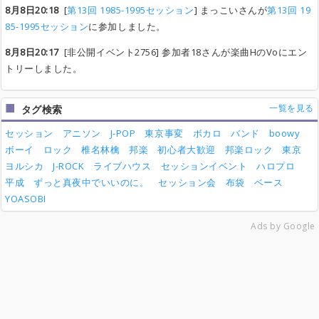
8月8日20:18
[
第13回 1985-1995セッション
] まっこいさんが
第13回 19
85-1995セッション
に参加しました。
8月8日20:17
[非公開イベント2756] 参加者18さんが楽曲HのVoにエン
トリーしました。
一覧を見る
タグ検索
セッション
アニソン
J-POP
東京事変
ボカロ
バンド
boowy
ボーイ
ロック
椎名林檎
邦楽
初心者大歓迎
邦楽ロック
東京
ヨルシカ
J-ROCK
ライブハウス
セッションイベント
ハロプロ
平成
ずっと真夜中でいいのに。
セッション会
布袋
ベース
YOASOBI
Ads by Google