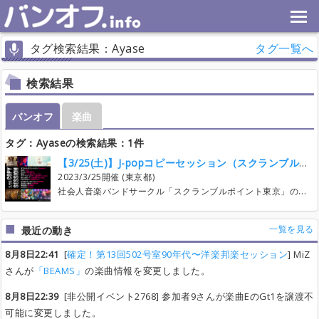
タグ検索結果：Ayase
タグ一覧へ
検索結果
バンオフ
楽曲
タグ：Ayaseの検索結果：1件
【3/25(土)】J-popコピーセッション（スクランブルポイント東京）
2023/3/25開催 (東京都)
社会人音楽バンドサークル「スクランブルポイント東京」のコピーセッションです！ （学生の方もご参加されています！） 当サークルは通常、毎週土曜日18:00～20:00、スタジオノア秋葉原でジャムセッションを開催しています。アドリブが苦手な方でもご参加いただけるように、月１ペースで「コピーセッション」も開催しています。 公式LINEアカウントでは900人以上の登録者がいて、毎週15～20名がご参加されています。一定の割合が新規なので、内輪ノリは一切なく、ひとりでご参加の方も多く居ます。 バンオフ以外でも公式ホームページで受け付けておりますので、ダブルブッキングにならないように、エントリーの前は一度公式LINEアカウントにご連絡ください。 https://www.scramblepoint.jp 参加費は前払い制になっております。 島村楽器でも紹介されている安心してご参加いただけるサークルです。雰囲気が知りたい方は是非記事をご一読ください。 https://www.shimamura.co.jp/happyjam/post/5577
一覧を見る
最近の動き
8月8日22:41
[
確定！第13回502号室90年代〜洋楽邦楽セッション
] MiZ
さんが
「BEAMS」
の楽曲情報を変更しました。
8月8日22:39
[非公開イベント2768] 参加者9さんが楽曲EのGt1を譲渡不
可能に変更しました。