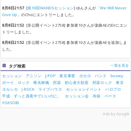
8月8日21:57
[
第10回WANDSセッション
] ゆんさんが
「We Will Never
Give Up」
のChoにエントリーしました。
8月8日21:52
[非公開イベント2758] 参加者10さんが楽曲AEのDrにエン
トリーしました。
8月8日21:52
[非公開イベント2758] 参加者10さんが楽曲AEを追加しま
した。
一覧を見る
タグ検索
セッション
アニソン
J-POP
東京事変
ボカロ
バンド
boowy
ボーイ
ロック
椎名林檎
邦楽
初心者大歓迎
邦楽ロック
東京
ヨルシカ
J-ROCK
ライブハウス
セッションイベント
ハロプロ
平成
ずっと真夜中でいいのに。
セッション会
布袋
ベース
YOASOBI
Ads by Google