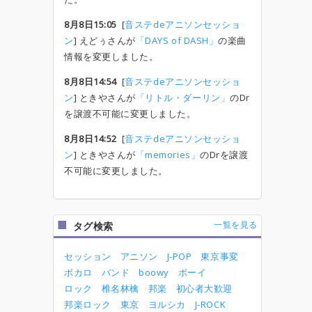
8月8日15:05
[
音ステdeアニソンセッショ
ン
] えどぅさんが
「DAYS of DASH」
の楽曲
情報を変更しました。
8月8日14:54
[
音ステdeアニソンセッショ
ン
] ときやさんが
「リトル・ダーリン」
のDr
を譲渡不可能に変更しました。
8月8日14:52
[
音ステdeアニソンセッショ
ン
] ときやさんが
「memories」
のDrを譲渡
不可能に変更しました。
一覧を見る
タグ検索
セッション
アニソン
J-POP
東京事変
ボカロ
バンド
boowy
ボーイ
ロック
椎名林檎
邦楽
初心者大歓迎
邦楽ロック
東京
ヨルシカ
J-ROCK