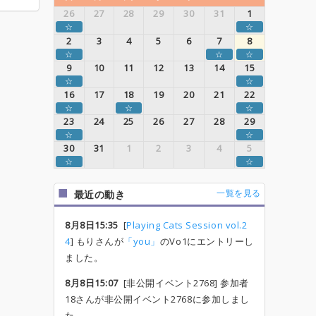
26
27
28
29
30
31
1
☆
☆
2
3
4
5
6
7
8
☆
☆
☆
9
10
11
12
13
14
15
☆
☆
16
17
18
19
20
21
22
☆
☆
☆
23
24
25
26
27
28
29
☆
☆
30
31
1
2
3
4
5
☆
☆
一覧を見る
最近の動き
8月8日15:35
[
Playing Cats Session vol.2
4
] もりさんが
「you」
のVo1にエントリーし
ました。
8月8日15:07
[非公開イベント2768] 参加者
18さんが非公開イベント2768に参加しまし
た。