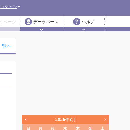
ログイン
イページ
データベース
ヘルプ
一覧へ
2026年8月
日
月
火
水
木
金
土