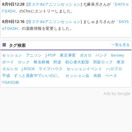
8月9日12:28
[
音ステdeアニソンセッション
] 七麻皐月さんが
「DAYS o
f DASH」
のChoにエントリーしました。
8月9日12:16
[
音ステdeアニソンセッション
] ましゅまろさんが
「DAYS
of DASH」
の楽曲情報を変更しました。
一覧を見る
タグ検索
セッション
アニソン
J-POP
東京事変
ボカロ
バンド
boowy
ボーイ
ロック
椎名林檎
邦楽
初心者大歓迎
邦楽ロック
東京
ヨルシカ
J-ROCK
ライブハウス
セッションイベント
ハロプロ
平成
ずっと真夜中でいいのに。
セッション会
布袋
ベース
YOASOBI
Ads by Google