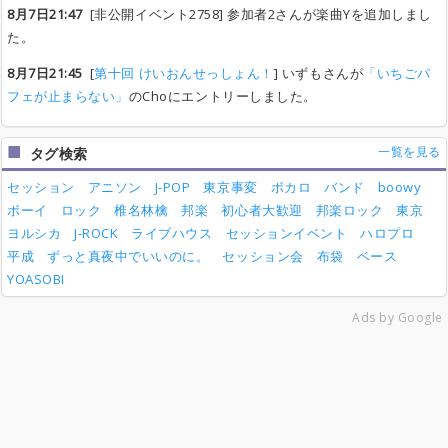
8月7日21:47
[非公開イベント2758] 参加者2さんが楽曲Yを追加しまし
た。
8月7日21:45
[
第十回 けいおんせっしょん！
] いずもさんが
「いちごパ
フェが止まらない」
のChoにエントリーしました。
一覧を見る
タグ検索
セッション
アニソン
J-POP
東京事変
ボカロ
バンド
boowy
ボーイ
ロック
椎名林檎
邦楽
初心者大歓迎
邦楽ロック
東京
ヨルシカ
J-ROCK
ライブハウス
セッションイベント
ハロプロ
平成
ずっと真夜中でいいのに。
セッション会
布袋
ベース
YOASOBI
Ads by Google