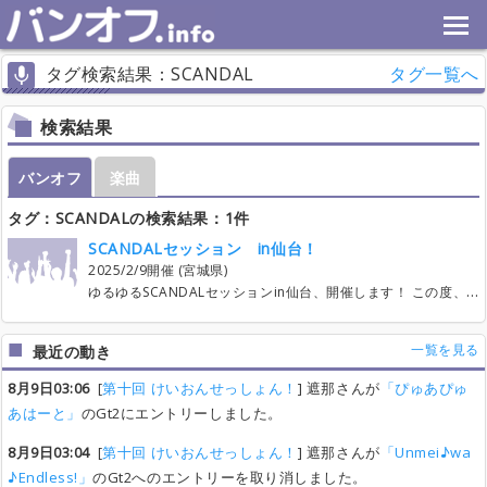
タグ検索結果：SCANDAL
タグ一覧へ
検索結果
バンオフ
楽曲
タグ：SCANDALの検索結果：1件
SCANDALセッション in仙台！
2025/2/9開催 (宮城県)
ゆるゆるSCANDALセッションin仙台、開催します！ この度、仙台に足を運ぶことになりましたので、ゆる〜く皆でSCANDALの曲を仙台でセッションしたいと思います！開催場所は仙台ですが、全国どこからでも来てくれたら嬉しいです😂 主催の当方も西日本の人間です！初心者から見学の人まで、気軽にokです、少しでも興味持たれましたら、連絡ください！待ってます！
一覧を見る
最近の動き
8月9日03:06
[
第十回 けいおんせっしょん！
] 遮那さんが
「ぴゅあぴゅ
あはーと」
のGt2にエントリーしました。
8月9日03:04
[
第十回 けいおんせっしょん！
] 遮那さんが
「Unmei♪wa
♪Endless!」
のGt2へのエントリーを取り消しました。