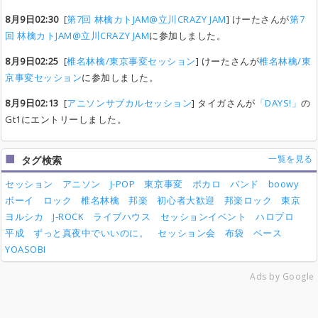
8月9日02:30
[
第7回 林檎カトJAM@立川CRAZY JAM
] けーたさんが
第7
回 林檎カトJAM@立川CRAZY JAM
に参加しました。
8月9日02:25
[
椎名林檎/東京事変セッション
] けーたさんが
椎名林檎/東
京事変セッション
に参加しました。
8月9日02:13
[
アニソンサブカルセッション
] タイガさんが
「DAYS!」
の
Gt1にエントリーしました。
一覧を見る
タグ検索
セッション
アニソン
J-POP
東京事変
ボカロ
バンド
boowy
ボーイ
ロック
椎名林檎
邦楽
初心者大歓迎
邦楽ロック
東京
ヨルシカ
J-ROCK
ライブハウス
セッションイベント
ハロプロ
平成
ずっと真夜中でいいのに。
セッション会
布袋
ベース
YOASOBI
Ads by Google