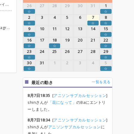
18:00〜 打ち上げ（参加自由）
26
27
28
29
30
31
1
☆
☆
2
3
4
5
6
7
8
☆
☆
☆
お願いします。 Instagram https://www.instagram.com/scsmstk
9
10
11
12
13
14
15
☆
☆
16
17
18
19
20
21
22
☆
☆
☆
23
24
25
26
27
28
29
☆
☆
30
31
1
2
3
4
5
☆
☆
一覧を見る
最近の動き
8月7日18:35
[
アニソンサブカルセッション
]
shinさんが
「花になって」
のBaにエントリ
ーしました。
8月7日18:34
[
アニソンサブカルセッション
]
shinさんが
アニソンサブカルセッション
に
参加しました。