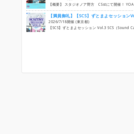
【概要】 スタジオノア野方 CSstにて開催！ YOASOBI・ヨルシカ・ずっと真夜中でいいのに 3アーティストの楽曲でのセッションイベントになります。 楽器初心者やスタジオ初めての方でも楽しめるセッションイベントがモットーです。 (Gt1＝Lead Gt2＝Backing) 初心者の方、初めましての方も大歓迎です。 高校生の方は参加費1,200円です。（学生証のご掲示に限り） お友達引き連れても大歓迎！ 見学のみも可能です。（見学者は無料。自己紹介に見学の旨をコメントお願い致します。） 是非ご参加お待ちしております。 掲示板（自己紹
【満員御礼】【SCS】ずとまよセッションVol
2026/7/18開催 (東京都)
【SCS】ずとまよセッション Vol.3 SCS（Sound Catch Session）という音楽セッションサークルで活動しております。 【SCS Instagram】 雰囲気が分かりやすいように、演奏風景をInstagramに載せています。 https://www.instagram.com/scsmstk 【開催日時】 2026年7月18日（土）13:00〜16:00 【開催場所】 都内スタジオ ずっと真夜中でいいのに。中心のカバーセッションです。 現在、ドラム・キーボードを中心に参加者を募集しています。 ベースも、曲や編成により参加可能ですのでご相談ください。 ボーカル・ギターは現状埋まり気味ですが、曲数少なめでの参加や、次回以降のご案内が可能な場合があります。 現時点では、急なキャンセル等がない限り、セットリストはすべて演奏可能な見込みです。 現在 ボーカル×4 ギター×4 ベース×2 ドラム×1 キーボード×1 参加いただいています。 【参加費】 2,000円を上限目安として調整予定です。 ・参加費は当日、現金またはPayPayにてお支払いをお願いします ・状況に応じて事前にお支払いをお願いする場合があります ・開催1週間前以降のキャンセルは参加費を頂戴します （代役を立てた場合はこの限りではありません） 参加費はスタジオ代・運営費を含めて開催ごとに調整します。 余剰分が出た場合は、SCSの運営費・次回開催費用として管理します。 【参加条件】 ・ある程度演奏経験のある方 ・曲を通して演奏