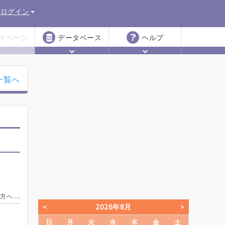
ログイン
イページ
データベース
ヘルプ
一覧へ
曲追加のボタン→曲名など記入→必須,任意,なしのパートを設定 (必須パートが埋まると曲が成立して当日の演奏が決まります) 〇曲に参加する場合 曲の一覧表から空いた枠をクリックでエントリー
2026年8月
日
月
火
水
木
金
土