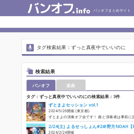
バンオフまとめサイト
タグ検索結果：ずっと真夜中でいいのに
検索結果
バンオフ
楽曲
タグ：ずっと真夜中でいいのにの検索結果：3件
ずとまよセッション vol.1
2024/5/26開催 (東京都)
ずとまよの演奏オフ会です！ 曲と演奏者は事前に決めて、当日にいきなり合わせるセッションです！ バンオフサイトを初めて使う方へ Twitterでアカウント作成ができないようなので Google,Facebook,mixiのいずれかのアカウントを使って登録してください。 何かあれば質問スレッドや 主宰のTPかろん( X：@Tpcurekaron ) までご連絡お願いします！ 見学希望の方はOtherパートで参加登録の上、 自己紹介スレッドで見学である旨を必ず書き込んでください。 管・擦弦・その他の楽器での演奏者もOtherでの参加なので 区別できるようにお願いしております。 募集状況 見学のみ計3名ほど ♡スケジュール ・4/30 23:55 曲追加の締め切り ※成立曲数により期限が早まる可能性あり ・5/10 23:55 成立曲の決定(=未成立曲のエントリー締切) ※成立曲数により期限が早まる可能性あり ・5/17 23:55 成立曲の空枠へのエントリー、譲渡エントリーなど、 全てのエントリーの締め切りの目安 これ以降のエントリーは原則、各曲の演奏者とご相談ください。 （編成を考慮しつつ個人練習を完了させているメンバーもいると思うので） ・5/11以降 出欠遅刻早退、打ち上げ、タイムテーブルなどを順次決定 ・当日 集合開始:12時 有志で会場セッティング→1曲目の演奏者で機材,音響チェック 並行して受付(参加費,打ち上げ費回収)も行う 完全集合は40分頃になる予定です。 その後、顔合わせ,注意事項 -------ここまで1時間程度-------- 演奏は1曲10分、ドラム入れ替えのタイミングで小休憩5分 演奏10分の内訳は、入れ替え5分(時間余れば演奏面の確認など),演奏5分を目安 ------演奏は4時間------- 片付け→時間があれば交流の時間を数十分 その後、希望者で打ち上げ ♡注意事項 ・曲について ずっと真夜中でいいのに。のオリジナル曲のみです。 カバーなどは今回はNGです。 ライブVerにするかは各曲のコメント欄などでご確認お願いします。 ・エントリーについて エントリーした以上、その楽曲を当日演奏
2/24(土) よるせっしょん#2＠野方NOAH【
2024/2/24開催