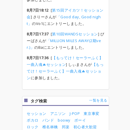
8月7日18:12
[
第15回アイカツ！セッション
会
] さりーさんが
「Good day, Good nigh
t」
のVo1にエントリーしました。
8月7日17:37
[
第10回WANDSセッション
] び
ーばさんが
「MILLION MILES AWAY(2期ve
r.)」
のBaにエントリーしました。
8月7日17:36
[
【もってけ！セーラーふく】
一曲入魂🔥セッション
] しぃまさんが
【もっ
てけ！セーラーふく】一曲入魂🔥セッショ
ン
に参加しました。
一覧を見る
タグ検索
セッション
アニソン
J-POP
東京事変
ボカロ
バンド
boowy
ボーイ
ロック
椎名林檎
邦楽
初心者大歓迎