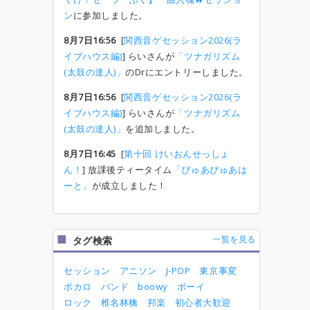
ン
に参加しました。
8月7日16:56
[
関西音ゲセッション2026(ラ
イブハウス編)
] らいさんが
「ツナガリズム
(太鼓の達人)」
のDrにエントリーしました。
8月7日16:56
[
関西音ゲセッション2026(ラ
イブハウス編)
] らいさんが
「ツナガリズム
(太鼓の達人)」
を追加しました。
8月7日16:45
[
第十回 けいおんせっしょ
ん！
] 放課後ティータイム
「ぴゅあぴゅあは
ーと」
が成立しました！
一覧を見る
タグ検索
セッション
アニソン
J-POP
東京事変
ボカロ
バンド
boowy
ボーイ
ロック
椎名林檎
邦楽
初心者大歓迎