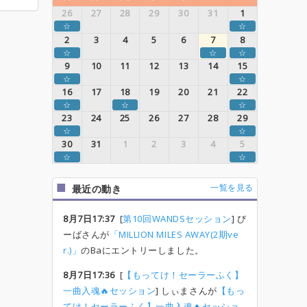
26
27
28
29
30
31
1
☆
☆
2
3
4
5
6
7
8
☆
☆
☆
9
10
11
12
13
14
15
☆
☆
16
17
18
19
20
21
22
☆
☆
☆
23
24
25
26
27
28
29
☆
☆
30
31
1
2
3
4
5
☆
☆
一覧を見る
最近の動き
8月7日17:37
[
第10回WANDSセッション
] び
ーばさんが
「MILLION MILES AWAY(2期ve
r.)」
のBaにエントリーしました。
8月7日17:36
[
【もってけ！セーラーふく】
一曲入魂🔥セッション
] しぃまさんが
【もっ
てけ！セーラーふく】一曲入魂🔥セッショ