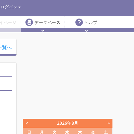
ログイン
イページ
データベース
ヘルプ
一覧へ
2026年8月
日
月
火
水
木
金
土