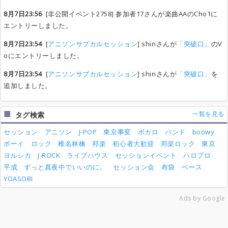
8月7日23:56
[非公開イベント2758] 参加者17さんが楽曲AAのCho1に
エントリーしました。
8月7日23:54
[
アニソンサブカルセッション
] shinさんが
「突破口」
のV
oにエントリーしました。
8月7日23:54
[
アニソンサブカルセッション
] shinさんが
「突破口」
を
追加しました。
一覧を見る
タグ検索
セッション
アニソン
J-POP
東京事変
ボカロ
バンド
boowy
ボーイ
ロック
椎名林檎
邦楽
初心者大歓迎
邦楽ロック
東京
ヨルシカ
J-ROCK
ライブハウス
セッションイベント
ハロプロ
平成
ずっと真夜中でいいのに。
セッション会
布袋
ベース
YOASOBI
Ads by Google