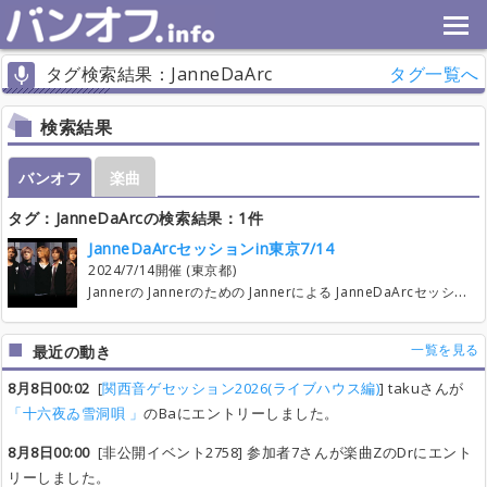
タグ検索結果：JanneDaArc
タグ一覧へ
検索結果
バンオフ
楽曲
タグ：JanneDaArcの検索結果：1件
JanneDaArcセッションin東京7/14
2024/7/14開催 (東京都)
Jannerの Jannerのための Jannerによる JanneDaArcセッションです！ (Janner同士で飲みたいだけです) 6-8曲、各パート3名のお気軽なセッションです！ 特に楽器が弾ける方を募集しております。 (見学、打ち上げのみはご相談ください) バンスコをご用意しますので、 弾いたことないけど興味あるという方もお問い合わせください。 直接のお問い合わせはtwitterで 「ゆんすけ@ペンクマカレー運営」と探していただけたらでると思います！ バンオフ以外で主催からお誘いしたり Twitterからの参加もあり、下記参加人数が確定済です。 ※6/14時点 Vo3名 Close！ Gt2名 Ba3名 Close！ Key2名 Dr3名 Close！ 場所は東京の高田馬場を予定しております。 打ち上げは近辺のバー貸切で2000～4000の飲み放題を予定しております。 11:00～13:00 課題曲はまだ仮です。 ※バンオフをしていない方もいるため、こちらで管理させていただきます。 ・Speed： Vo[] Gt[じゃんく] Ba[ヤマタツ] Key[イクホ] Dr[アカチャコ] ・HEAVEN： Vo[] Gt[じゃんく] Ba[響] Key[イクホ] Dr[アカチャコ] ・OASIS： Vo[] Gt[すこーちゃー] Ba[ゆんすけ] Key[イクホ] Dr[こみ] ・FellTheWind：Vo[] Gt[じゃんく] Ba[さくらんぼ] Key[アスピーテ] Dr[こみ] ・Judgment： Vo[] Gt[すこーちゃー] Ba[ゆんすけ] Key[イクホ] Dr[れい] ・ヴァンパイア：Vo[] Gt[じゃんく] Ba[響] Key[アスピーテ] Dr[れい] ・メシア： Vo[] Gt[すこーちゃー] Ba[さくらんぼ] Key[アスピーテ] Dr[れい] 以上です。 閲覧ありがとうございました、よろしくお願いします。
一覧を見る
最近の動き
8月8日00:02
[
関西音ゲセッション2026(ライブハウス編)
] takuさんが
「十六夜ゐ雪洞唄 」
のBaにエントリーしました。
8月8日00:00
[非公開イベント2758] 参加者7さんが楽曲ZのDrにエント
リーしました。