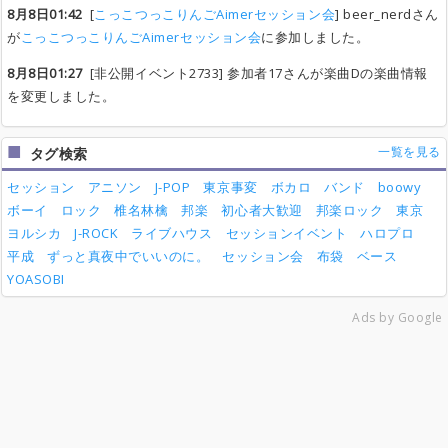
8月8日01:42
[
こっこつっこりんごAimerセッション会
] beer_nerdさん
が
こっこつっこりんごAimerセッション会
に参加しました。
8月8日01:27
[非公開イベント2733] 参加者17さんが楽曲Dの楽曲情報
を変更しました。
一覧を見る
タグ検索
セッション
アニソン
J-POP
東京事変
ボカロ
バンド
boowy
ボーイ
ロック
椎名林檎
邦楽
初心者大歓迎
邦楽ロック
東京
ヨルシカ
J-ROCK
ライブハウス
セッションイベント
ハロプロ
平成
ずっと真夜中でいいのに。
セッション会
布袋
ベース
YOASOBI
Ads by Google