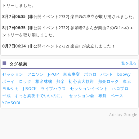
トリーしました。
8月7日06:35
[非公開イベント2732] 楽曲Gの成立が取り消されました。
8月7日06:35
[非公開イベント2732] 参加者2さんが楽曲GのGt1へのエ
ントリーを取り消しました。
8月7日06:34
[非公開イベント2732] 楽曲Hが成立しました！
一覧を見る
タグ検索
セッション
アニソン
J-POP
東京事変
ボカロ
バンド
boowy
ボーイ
ロック
椎名林檎
邦楽
初心者大歓迎
邦楽ロック
東京
ヨルシカ
J-ROCK
ライブハウス
セッションイベント
ハロプロ
平成
ずっと真夜中でいいのに。
セッション会
布袋
ベース
YOASOBI
Ads by Google