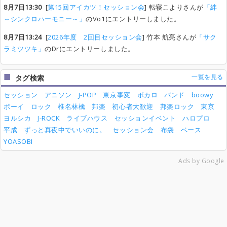
8月7日13:30
[
第15回アイカツ！セッション会
] 転寝こよりさんが
「絆
～シンクロハーモニー～」
のVo1にエントリーしました。
8月7日13:24
[
2026年度 2回目セッション会
] 竹本 航亮さんが
「サク
ラミツツキ」
のDrにエントリーしました。
一覧を見る
タグ検索
セッション
アニソン
J-POP
東京事変
ボカロ
バンド
boowy
ボーイ
ロック
椎名林檎
邦楽
初心者大歓迎
邦楽ロック
東京
ヨルシカ
J-ROCK
ライブハウス
セッションイベント
ハロプロ
平成
ずっと真夜中でいいのに。
セッション会
布袋
ベース
YOASOBI
Ads by Google