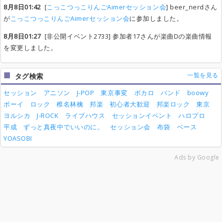
8月8日01:42
[
こっこつっこりんごAimerセッション会
] beer_nerdさん
が
こっこつっこりんごAimerセッション会
に参加しました。
8月8日01:27
[非公開イベント2733] 参加者17さんが楽曲Dの楽曲情報
を変更しました。
一覧を見る
タグ検索
セッション
アニソン
J-POP
東京事変
ボカロ
バンド
boowy
ボーイ
ロック
椎名林檎
邦楽
初心者大歓迎
邦楽ロック
東京
ヨルシカ
J-ROCK
ライブハウス
セッションイベント
ハロプロ
平成
ずっと真夜中でいいのに。
セッション会
布袋
ベース
YOASOBI
Ads by Google