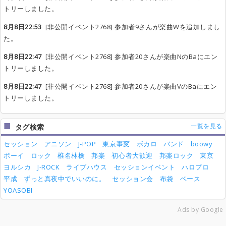
トリーしました。
8月8日22:53
[非公開イベント2768] 参加者9さんが楽曲Wを追加しまし
た。
8月8日22:47
[非公開イベント2768] 参加者20さんが楽曲NのBaにエン
トリーしました。
8月8日22:47
[非公開イベント2768] 参加者20さんが楽曲VのBaにエン
トリーしました。
一覧を見る
タグ検索
セッション
アニソン
J-POP
東京事変
ボカロ
バンド
boowy
ボーイ
ロック
椎名林檎
邦楽
初心者大歓迎
邦楽ロック
東京
ヨルシカ
J-ROCK
ライブハウス
セッションイベント
ハロプロ
平成
ずっと真夜中でいいのに。
セッション会
布袋
ベース
YOASOBI
Ads by Google