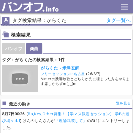
タグ検索結果：がらくた
タグ一覧へ
検索結果
バンオフ
楽曲
タグ：がらくたの検索結果：1件
がらくた - 米津玄師
フリーセッションin名古屋
(26/8/7)
Aimerの残響散歌とどちらか先に埋まった方をやりま
す悪しからずm(_ _)m
一覧を見る
最近の動き
8月7日00:26
[
Ba,Key,Other募集！【学マス限定セッション】 学Pの遊
び場 vol.1
] げんのしんさんが
「理論武装して」
のGt1にエントリーしま
した。