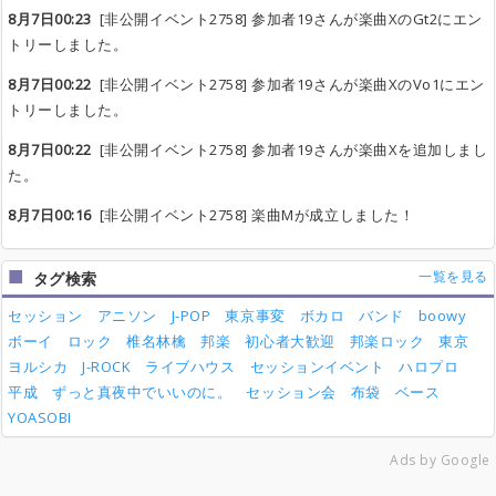
8月7日00:23
[非公開イベント2758] 参加者19さんが楽曲XのGt2にエン
トリーしました。
8月7日00:22
[非公開イベント2758] 参加者19さんが楽曲XのVo1にエン
トリーしました。
8月7日00:22
[非公開イベント2758] 参加者19さんが楽曲Xを追加しまし
た。
8月7日00:16
[非公開イベント2758] 楽曲Mが成立しました！
一覧を見る
タグ検索
セッション
アニソン
J-POP
東京事変
ボカロ
バンド
boowy
ボーイ
ロック
椎名林檎
邦楽
初心者大歓迎
邦楽ロック
東京
ヨルシカ
J-ROCK
ライブハウス
セッションイベント
ハロプロ
平成
ずっと真夜中でいいのに。
セッション会
布袋
ベース
YOASOBI
Ads by Google