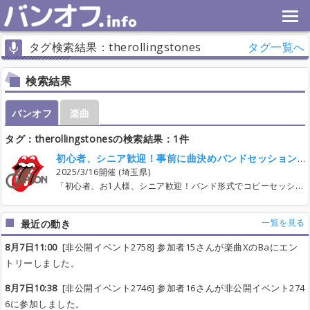
タグ検索結果：therollingstones
タグ一覧へ
検索結果
バンオフ
楽曲
タグ：therollingstonesの検索結果：1件
初心者、シニア歓迎！事前に曲決めバンドセッションを３月に開催！（埼玉県大宮）
2025/3/16開催 (埼玉県)
「初心者、お1人様、シニア歓迎！バンド形式でコピーセッションを楽しむイベントを定期的に開催！」 3月のセッションテーマは、ローリング・ストーンズとエリック・クラプトン！ ロック・ポップスやブルースといったジャンルや邦楽・洋楽など、テーマをその都度決めて定期的にセッションイベントを開催しているコミュニティです。活動拠点は埼玉県大宮が中心で、参加者の年齢層は主に40～70代と比較的高め。お1人で参加される方が多いのも特徴です。 2025年3月16日（日）には、「ローリング・ストーンズ＆エリック・クラプトン セッション30ソングス」と題して、ストーンズの楽曲15曲とクラプトンの楽曲15曲、合計30曲のセッションイベントを開催します。会場は大宮駅から徒歩3分のライブバー「スパークリングハーツ」。時間は13:00～18:00を予定しています。 セッションが初めての方でも安心して参加できるイベントです！いわゆる飛び入り参加型の「ジャムセッション」ではなく、事前に曲やアレンジ、参加するパートを決めて、順番に演奏する「事前曲決めセッション」形式を採用しています。さらに、曲やパートが決まった後は、参加者専用のLINEグループ（オープンチャット）を通じて曲の終わり方などをメンバー同士で打ち合わせし、それぞれが予習をしたうえで当日を迎える流れになっています。 「バンドを組むのはハードルが高い」「ちょっと遊び感覚で演奏してみたい」「昔から演奏してみたかった曲に挑戦してみたい」——そんな思いをお持ちのストーンズやクラプトンファンの方にぴったりのセッションイベントです。 参加費は1ドリンク付きで2,000円。出入り自由で、お1人でも気軽に参加可能です。また、見学も大歓迎！（見学の場合は1ドリンク注文500円～）「ちょっと覗いてみようかな」という方も、どうぞお気軽にお越しください。 ＊詳しくは下記サイトをご覧ください。 https://livewagon.site/rsec/ ＊友だち登録不要。見るだけでもOK！出入り自由！LINEのグループ（オープンチャット）にご参加ください。 「ローリング・ストーンズ＆エリック・クラプトン セッション30ソングス」 https://line.me/ti/g2/MmkINglSth3BIKWXjGaXK3mGPmoTMrb8MuYAkw?utm_source=invitation&utm_medium=link_copy&utm_campaign=default ★ご不明な点やご質問があればお気軽にメッセージください。 ------------------ このコミュニティは営利を目的とせず、主催者自身も参加者と同じようにセッションやバンド演奏を純粋に楽しむことを目的として企画・運営している趣味の集まりです。 「音楽」という共通の趣味を持つ仲間同士が、気軽に音楽やバンド演奏を楽しみながら交流を深めること、そして音楽活動を通じていかに楽しく幸せな時間を過ごせるかを追求することを大切にしています。 「参加者=お客さん」ではなく、参加者全員で作るイベント・コミュニティであることをご理解、ご協力をお願いしております。
一覧を見る
最近の動き
8月7日11:00
[非公開イベント2758] 参加者15さんが楽曲XのBaにエン
トリーしました。
8月7日10:38
[非公開イベント2746] 参加者16さんが非公開イベント274
6に参加しました。