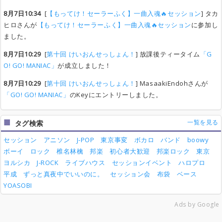
8月7日10:34
[
【もってけ！セーラーふく】一曲入魂🔥セッション
] タカ
ヒロさんが
【もってけ！セーラーふく】一曲入魂🔥セッション
に参加し
ました。
8月7日10:29
[
第十回 けいおんせっしょん！
] 放課後ティータイム
「G
O! GO! MANIAC」
が成立しました！
8月7日10:29
[
第十回 けいおんせっしょん！
] MasaakiEndohさんが
「GO! GO! MANIAC」
のKeyにエントリーしました。
一覧を見る
タグ検索
セッション
アニソン
J-POP
東京事変
ボカロ
バンド
boowy
ボーイ
ロック
椎名林檎
邦楽
初心者大歓迎
邦楽ロック
東京
ヨルシカ
J-ROCK
ライブハウス
セッションイベント
ハロプロ
平成
ずっと真夜中でいいのに。
セッション会
布袋
ベース
YOASOBI
Ads by Google