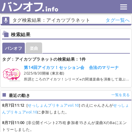
タグ検索結果：アイカツプラネット
タグ一覧へ
検索結果
バンオフ
楽曲
タグ：アイカツプラネットの検索結果：1件
第14回アイカツ！セッション会 合法のマリーナ
2025/8/30開催 (東京都)
所謂ところのアイカツ！シリーズ※の関連楽曲を演奏して遊ぶ会です。 ※アイカツ！（アイカツ！フォトonステージ！！含む）・アイカツスターズ！・アイカツフレンズ！・アイカツオンパレード！（ドリームストーリー含む）・アイカツプラネット！・アイカツ！10th STORY 未来へのSTARWAY・アイカツアカデミー！ 初めましてのの方も、お久しぶりの方も、常連さんも、皆さんで楽しめる時間に出来ればと思います。 アイカツセッション会としては初の8月開催ということで、たぶんめちゃくちゃ暑いと思いますが、夏曲が出来ますね。やっていきましょう！ 【重要】エントリーの際は、このページの記載をしっかり読んでください。また、記載を追記・変更することもありますので、こまめにチェックをお願いします。 ○日程 2025年8月30日（土）12時～17時 大まかなタイムテーブルは以下の通りです 12:00～ 開場 12:40～ 開会のあいさつ、１曲目 （中略） 17:00～ 中締め&希望者は会場内でそのまま打上げ（打上げは別料金です） ～20:00 打上げ終了、撤収 ○場所 ニューエイト (東京都) http://neweight.tokyo/ JR蒲田駅から徒歩3分、京急蒲田駅から徒歩13分 https://g.co/kgs/qLqVu4X ○参加費 演奏参加の方:3000円 見学の方:2000円 ライブハウスでの実施という性質上、受付時にドリンクコイン分（500円）もお支払い頂きます。ご了承下さい。 ○楽曲エントリー 【2025年4月12日(土)10:00】の参加受付開始と同時に曲追加・エントリーを開始します。 楽曲追加期限は2025年8月9日(土)23:55 エントリー期限は翌週8月16日(土)23:55 の予定です。 （成立曲数の関係で変更する可能性があります。その際は追ってアナウンス致します。） ○エントリー曲条件 ・「アイカツ！」「アイカツスターズ！」「アイカツ！フォトonステージ！！（通称フォトカツ）」、「アイカツフレンズ！」、「アイカツオンパレード！」「アイカツプラネット！」「アイカツアカデミー！」等、アイカツ関連コンテンツの名義でリリースされている楽曲。インスト楽曲や「Resound Stars」など公式アレンジ音源も含みます。 ・バージョン違い等ある場合には、バージョンも明記をお願いします。 （例：｢アイドル活動｣と｢アイドル活動!(Ver.Rock)｣は別物として扱います。ほかにも○○ソロver、TVサイズ、など。） ○【重要】曲のエントリー数など ・まずは1人3曲までのエントリー制限を設けます。エントリーおよび成立状況を見て順次制限を解放します。 ・ご自身がエントリーしたい楽曲が既に挙がっている場合、「○○（２回目）」と楽曲タイトルに記入して追加エントリー頂けます。セッション本編内でおかわりを確定させる、というイメージです。 （例：Trap of LoveのVoで入りたいが既にエントリーされている場合→「Trap of Love（２回目）」とタイトルに記入して楽曲エントリーしてください） ・人数のバランスやエントリー状況により、全体の上限の中でパートごとの上限を調整する場合があります。 ・ある一人がパートを独占する、あるいは、エントリーしたけれども成立が極端に少ない人がいる、等の状況を除いて、基本的に主催から参加者の皆様へエントリーについて介入することは考えておりません。 ・エントリーした以上、その楽曲を当日演奏する可能性があります。ご自身のスケジュール等も考慮の上、「計画的で無理のないエントリー」をしてください。 ・必要な演奏パートが分からない場合は、一旦 【Vo, Gt, Ba, Dr, Key】 が各1名ずつ揃えば演奏可能となるものと仮定して登録お願いします。 ・参加人数にもよりますが、当日演奏する曲数の上限は23曲程度を想定しております。 ・「譲渡可」でエントリーされている枠へのエントリーに際して、可能であれば楽曲ごとのコメント欄に一言頂けますとスムースです ◯演奏について ・スムースな転換にご協力ください。特にドラムや鍵盤はセッティングに時間がかかることもありますので、同じパートの参加者同士で協力しながら準備しましょう。 ・原曲にないパートやフレーズを追加する、或いはアレンジを加えるような場合は、必ず事前に演奏者同士でコンセンサスをとってください。調整の際は、楽曲ごとにコメント欄がございますので、そちらをご活用ください。 ・【重要】また、曲の一部パートについて同期音源を用意しようと考えている場合も、上記同様に他パート（特に演奏上の影響が大きいドラム等）と必ずコンセンサスを取ってください。 ・【重要】会場の要請により、同期音源を使用予定の方はどのようなセッティングをするか可及的速やかに主催（@aikatsu_session）までご一報下さい。 ・【重要・ボーカル参加の方へ】会場のCh数の関係で、会場常設の無線マイクをお使い下さい（仮にVo参加者が全員持ち込みますと、Ch数が足りなくなり、また、転換に時間がかかり演奏可能曲数が目減りします）。マイクは1曲ごとに掃除します。持ち込みマイクを使用せざるを得ない場合は主催（@aikatsu_session）までご一報下さい。ただし、ご希望に添えるかはお約束しかねますのでご了承ください。 ○レンタル機材について ・別途トピックを立てますので、そちらでアナウンス致します。 ○上記以外のパートについて ・ギター・ベース以外の弦楽器、管楽器、パーカッションなど、上記エントリー枠以外の楽器等でセッションに参加をご希望の方は、パートを｢Perc｣枠にてエントリーしてください。可能であれば、自己紹介のスレッドに楽器名を記載して頂ければ幸いです。 ・2種類以上のパートで参加を希望される場合、メインパートでエントリーしてください。（例：ボーカルがメインだけど1曲だけギターも弾きたい場合→Voでエントリー） ○【重要】見学について ・今回見学も大歓迎です。見学を希望の方は、お手数ですが主催(@aikatsu_session)までご連絡いただくか、「Other枠」にてエントリーの上、「見学」スレッドにお名前と見学参加の旨ご記入下さい。 ・演奏者でエントリーされる方のご友人が見学される場合は、演奏者から主催にご一報頂けますと助かります。 ○【重要】参加後のキャンセルについて ・1曲でも成立した楽曲がある場合、それ以降の参加キャンセルは原則不可とします。キャンセルせざるを得ない場合は、ご自身で代理の演奏者を立てた上で主催(@aikatsu_session)にご一報ください。 ・ただし、代理の擁立が困難な場合は可及的速やかに主催(@aikatsu_session)にご一報ください。 ・楽曲エントリー締切時に成立曲が一つもなかった方のキャンセルについてはこの限りではありません。その場合も、予め主催に一報いただけると助かります。 ・セッション開始時刻（8/30（土）12:00）までにキャンセルまたは遅刻の連絡を頂けなかった場合、いわゆる｢ドタキャン｣と判断し、社会通念上妥当と考えうる対処を致します。急な事故や体調不良、自然災害など当日連絡が困難な場合は、開催中又は事後であっても主催(@aikatsu_session)までご連絡ください。 ・なお、自然災害、疫病、その他突発的な事件・事故によりセッションの開催が困難と主催が判断した場合は上記のキャンセルポリシーは適用されません。 ○その他 ・当セッションへのお子様（中学生以下）の参加は保護者（またはそれに準じる責任者）同伴に限り、見学のみ許可します。 ・お子様（中学生以下）の楽曲へのエントリーは歌唱・演奏問わず、また、バンド演奏経験等の有無に関係なく認めません。 ・お子様（中学生以下）の参加に伴うすべてのトラブルについて主催は一切責任を負いません。保護者（またはそれに準じる責任者）の責任においてトラブルの当事者とご対応頂きます。 ・必ず参加者ご本人がエントリーしてください。代理エントリーは認めません。何らかの事情でご自身でのエントリーが困難な場合は主催(@aikatsu_session)までご連絡ください。個別対応致します。 ・ライブハウスですので個人で持込の飲食はご遠慮ください（ステージドリンク除く）。差し入れやお土産等、参加者にシェアして頂ける様でしたら、当日で結構ですので主催に一言お申し付けください。 ・持ち込みは、個別に持込料として2000円お支払いいただきます。 ・セッションパート中（開場～17時）はワンドリンク（500円）制です。
一覧を見る
最近の動き
8月7日11:12
[
せっしょんプリキュアvol.10
] のえにゃんさんが
せっしょ
んプリキュアvol.10
に参加しました。
8月7日11:00
[非公開イベント2758] 参加者15さんが楽曲XのBaにエン
トリーしました。