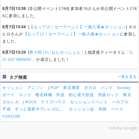
8月7日10:38
[非公開イベント2746] 参加者16さんが非公開イベント274
6に参加しました。
8月7日10:34
[
【もってけ！セーラーふく】一曲入魂🔥セッション
] タカ
ヒロさんが
【もってけ！セーラーふく】一曲入魂🔥セッション
に参加し
ました。
8月7日10:29
[
第十回 けいおんせっしょん！
] 放課後ティータイム
「G
O! GO! MANIAC」
が成立しました！
一覧を見る
タグ検索
セッション
アニソン
J-POP
東京事変
ボカロ
バンド
boowy
ボーイ
ロック
椎名林檎
邦楽
初心者大歓迎
邦楽ロック
東京
ヨルシカ
J-ROCK
ライブハウス
セッションイベント
ハロプロ
平成
ずっと真夜中でいいのに。
セッション会
布袋
ベース
YOASOBI
Ads by Google