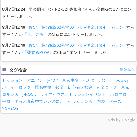
8月7日12:24
[非公開イベント2732] 参加者7さんが楽曲GのGt1にエン
トリーしました。
8月7日12:19
[
確定！第13回502号室90年代〜洋楽邦楽セッション
] すっ
すーさんが
「兵、走る」
のChoにエントリーしました。
8月7日12:19
[
確定！第13回502号室90年代〜洋楽邦楽セッション
] すっ
すーさんが
「愛するPOW」
のChoにエントリーしました。
一覧を見る
タグ検索
セッション
アニソン
J-POP
東京事変
ボカロ
バンド
boowy
ボーイ
ロック
椎名林檎
邦楽
初心者大歓迎
邦楽ロック
東京
ヨルシカ
J-ROCK
ライブハウス
セッションイベント
ハロプロ
平成
ずっと真夜中でいいのに。
セッション会
布袋
ベース
YOASOBI
Ads by Google