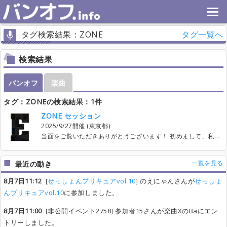
タグ検索結果：ZONE
タグ一覧へ
検索結果
バンオフ
楽曲
タグ：ZONEの検索結果：1件
ZONE セッション
2025/9/27開催 (東京都)
当面をご覧いただきありがとうございます！ 初めまして、私関西でGARNET CROWさんの カバーバンドのドラムを担当しておる、ゆずまると申します。 （twitter→＠drumgakuhu） また、初主催なので不便をおかけするかもしれませんが、 何とぞよろしくお願いいたします！ 下記要項を記載いたしましたので、 長文とはなりますがご覧いただけると幸いですm(__)m ★日時 ※仮です！（３０分のプラマイ可能性有） ９月２７日（土） １１：００ 準備開始 １１：３０ 本編スタート １５：３０ 終了・写真撮影 １６：００ 完全撤収 ★場所 スタジオノア野方店 CSst＋Subルーム ★料金 ２，８００円／人 ★演奏曲について １．曲数は約１０曲 ２．曲に関する縛りは、『secret base ～君がくれたもの～』 https://www.youtube.com/watch?v=fRQtDjiRtI8 にて、最後皆さんで合唱という形を取れたら、と思います。 ３．他は縛りは特にございませんが、参考音源は原曲ですとありがたいです。 ★参加資格（2025/06/01 20:00～参加表明可） どなたでも演奏ご参加くださいませ！ むしろ私は初めての試みですので、 アドバイスやお手伝いいただけたら とてもありがたく思いますm(__)m ★楽器隊のエントリーについて（2025/06/14 20:00開始） 制限無 パート跨ぎも可能とします ★ボーカルでのエントリーについて 制限無 ★当日について １．時間配分について １曲につき転換込み「２０分」の時間配分で 進めていこうと考えています。 ※転換時間を少し多めに取りたいため ２．レンタル品について 楽器隊、声隊ともに 有料／無料レンタルされる場合一声お願いいたしますm(__)m ３．当日の遅刻早退等 遅刻・早退は極力お控えいただきたく思います。 やむを得ず１日参加が難しい場合は主催までご連絡くださいませ！ ★打ち上げについて 今回はなしといたします。 （この頁を編集している者が 夕方赤羽に行かないといけないため） ★注記 １．ご質問等についてはスレッドを作成するので、 そちらをご利用ください。 ２．体調不良の場合は必ず事前に連絡をお願いします。 ３．当日は貴重品等自己責任でお願いいたします。 （責任を取ることができかねるので、ご容赦ください） ★スケジュール★ ９月７日（日） ～２３時 エントリー終了 ★★スレッド作成一覧★★ １．自己紹介スレッド ２．ご質問・ご要望（機材レンタル希望もこちらへ） ３．遅刻早退予定スレッド ４．打ち上げについて 初主催で、いたらない点が多々あるとは思いますが 出来るだけたくさんの方に楽しんでいただけるよう、努めます。 ぜひご参加のご検討をいただけたら幸いです！ よろしくお願いいたします！
一覧を見る
最近の動き
8月7日11:12
[
せっしょんプリキュアvol.10
] のえにゃんさんが
せっしょ
んプリキュアvol.10
に参加しました。
8月7日11:00
[非公開イベント2758] 参加者15さんが楽曲XのBaにエン
トリーしました。