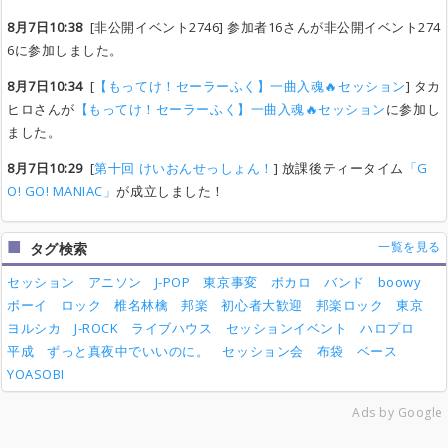
8月7日10:38
[非公開イベント2746] 参加者16さんが非公開イベント274
6に参加しました。
8月7日10:34
[
【もってけ！セーラーふく】一曲入魂🔥セッション
] タカ
ヒロさんが
【もってけ！セーラーふく】一曲入魂🔥セッション
に参加し
ました。
8月7日10:29
[
第十回 けいおんせっしょん！
] 放課後ティータイム
「G
O! GO! MANIAC」
が成立しました！
一覧を見る
タグ検索
セッション
アニソン
J-POP
東京事変
ボカロ
バンド
boowy
ボーイ
ロック
椎名林檎
邦楽
初心者大歓迎
邦楽ロック
東京
ヨルシカ
J-ROCK
ライブハウス
セッションイベント
ハロプロ
平成
ずっと真夜中でいいのに。
セッション会
布袋
ベース
YOASOBI
Ads by Google