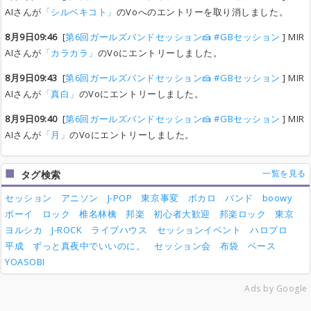
AIさんが
「シルベキコト」
のVoへのエントリーを取り消しました。
8月9日09:46
[
第6回ガールズバンドセッション🍰 #GBセッション
] MIR
AIさんが
「カラカラ」
のVoにエントリーしました。
8月9日09:43
[
第6回ガールズバンドセッション🍰 #GBセッション
] MIR
AIさんが
「真白」
のVoにエントリーしました。
8月9日09:40
[
第6回ガールズバンドセッション🍰 #GBセッション
] MIR
AIさんが
「月」
のVoにエントリーしました。
一覧を見る
タグ検索
セッション
アニソン
J-POP
東京事変
ボカロ
バンド
boowy
ボーイ
ロック
椎名林檎
邦楽
初心者大歓迎
邦楽ロック
東京
ヨルシカ
J-ROCK
ライブハウス
セッションイベント
ハロプロ
平成
ずっと真夜中でいいのに。
セッション会
布袋
ベース
YOASOBI
Ads by Google