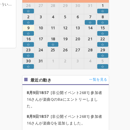
曲を実施します。 ・投票実施の際や曲のエントリーなど随時ルールについて、LINEオープンチャットで説明を行います。 ・今回は女性ボーカルのみ募集します。
26
27
28
29
30
31
1
☆
☆
2
3
4
5
6
7
8
☆
☆
☆
9
10
11
12
13
14
15
☆
☆
16
17
18
19
20
21
22
☆
☆
☆
23
24
25
26
27
28
29
☆
☆
30
31
1
2
3
4
5
☆
☆
一覧を見る
最近の動き
8月9日18:57
[非公開イベント2681] 参加者
16さんが楽曲QのBaにエントリーしまし
た。
8月9日18:57
[非公開イベント2681] 参加者
16さんが楽曲Qを追加しました。