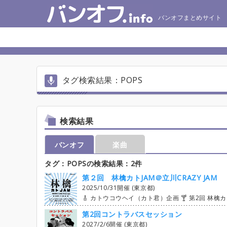
バンオフまとめサイト
タグ検索結果：POPS
検索結果
バンオフ
楽曲
タグ：POPSの検索結果：2件
第２回 林檎カトJAM＠立川CRAZY JAM
2025/10/31開催 (東京都)
🎸 カトウコウヘイ（カト君）企画 🍸 第2回 林檎カトJAM 開催！ 【現時点でボーカル満員になってます。追加募集する場合はまたお知らせします】 1週間がんばった金曜日の夜に、 椎名林檎・東京事変の楽曲でセッションしながら乾杯＆音遊びしませんか？ 完コピだけじゃない、ちょっとしたリズムチェンジやアレンジ遊びも大歓迎。 各パートのホストもあるので安心して演奏を楽しめます 「林檎って、こんな風にもできるんだ！」という新しい発見があるかも？ 演奏しても、見学しても楽しめる、自由でゆるめな音楽時間です。 ❝音とリズムでつながる❞林檎カトJAM 気になったら、まずは一歩♪ ご参加、お待ちしてます！ 参加エントリーは8月15日20時〜になります！ エントリー後の曲のやり取りはLINEのグループチャットで行います。主催からのお知らせなど見逃さないようにお願いします。 ★第2回 林檎カトJAM@立川CRAZYJAM★ 日時 2025年 10月31日（金） 19：00オープン 19：30スタート～22：30終了予定 会場 立川 CRAZY JAM http://www.crazyjam.com 参加料金 3,500円（税込、２ドリンク券付） 見学料金 3,200円（税込、２ドリンク券付） 進行・ホスト カト君（Bs.）いかひろ（Pf.）つるみっち店長（Dr.） 他 ※高校生以下のご参加は、保護者の同伴が必要です。 チケットサイト https://passmarket
第2回コントラバスセッション
2027/2/6開催 (東京都)