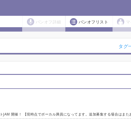
バンオフ詳細
バンオフリスト
マ
タグ
.yahoo.co.jp/event/show/detail/01jb0gxchgm41.html 当日現金でのお支払いも可能です。 【エントリーについて】 https://docs.google.com/spreadsheets/d/1pZDCyxTcGKEEHOHASFlNu_j1tD3fvJZy/edit?usp=drivesdk&ouid=101268330639389583883&rtpof=true&sd=true カトウの方でも告知させていただき、直接僕に連絡があったパートについては参加数の調整をしております。 ご承知ください！(バンオフでの参加表明を優先します) ◆ボーカル……《６名募集！→現時点満員》 ◆各楽器プレイヤー 《4名程度》 【リクエストについて】 一人1曲リクエストを受け付けます。 上限10曲で事前リクエストの受付は終了します。 アルバムなど、バージョン指定は、リクエスト主が行ってください。 音源入手が難しいバージョンは避けてください。 ※ホストからの提案曲を入れさせていただく場合があります。 ※デュエット曲に関しては、すべて「ボーカル便乗」扱いとしてカウントします。 【便乗について】 便乗に関しては、都度コメントでルールを説明します。 【そのほかのご注意など】 ・曲全体のキーの移調希望は、トラブルの元なのでなしといたします。 ・歌詞や譜面、音源の用意はございません。 ・コミュ内で公に音源のやり取りを示唆することはお控えいただいております。 ・上記ルールによらずに対応する場合があります。了承ください。 【ご参加規程】 CRAZY JAMは、皆様に楽しんでいただく為にイベントを企画運営しております。 ご参加にあたり、以下ご協力をお願い致します。 ◎各イベントでは、担当スタッフの指示に従いスムーズな運営にご協力下さい。 なおイベントの性質上、様々な状況を考慮してルールは流動的なものであると考えています。 よって既存のルールは状況に応じて変更される場合がございます。 ◎また以下の場合、イベントの参加申し込みをご遠慮させて頂くことがあります。 ・スタッフの指示にご同意いただけない場合 ・第三者の迷惑になるような行為をされた場合 ・当社の円滑な業務を妨げるような行為をされた場合。または、その恐れがある場合。 不適切と思われるコメントは予告な