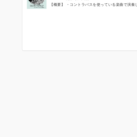
【概要】 ・コントラバスを使っている楽曲で演奏したいものがあるけど機会がない、あの曲やりたいけど難しいからバンドでは..そういった楽曲などを参加者の皆さんで楽しみながら実施するセッションです ・コントラバスの楽曲でなくても、このコンセプトに合いそうでしたら大歓迎です。(ハードロックなどの曲などはお断りさせていただくことがあります) ・せっかくの機会ですのでソロ等演奏したい方も挑戦できる楽曲なども候補にあげました。参加者方のご意見を伺いながら、ソロ回しなど検討したいと思います。 ・イベントの参加、楽曲のエントリーはバンオフを。楽曲投票などLINEのオープンチャットを利用します。 ・ベースはエレキでも歓迎です！ ・楽曲投票などLINEのオープンチャットを利用しますので主催からのお知らせやメールなどをチェックお願いします。 (SNSやられている方はカトウのSNSをフォローしていただき、ご連絡いただければ直接お知らせします。) 【参加人数】 ・ボーカル７名(様子を見て8名にするかも) ・他楽器は６名ほど 参加者名簿 https://docs.google.com/spreadsheets/d/1JA_ntEhQzcgzd_Fcm-mrJqFZYu6_OHN7/edit?usp=drivesdk&ouid=101268330639389583883&rtpof=true&sd=true 【楽曲候補】 10曲予定 Sur: Regresso Al Amor /Astor Piazzolla 下記主催提案楽曲から6曲の中から投票上位2曲を実施 椎名林檎/走れゎナンバー 諸行無常ver https://youtu.be/U4QJUhMrqow?si=r3t2xVxkA46mC-TY Blu-