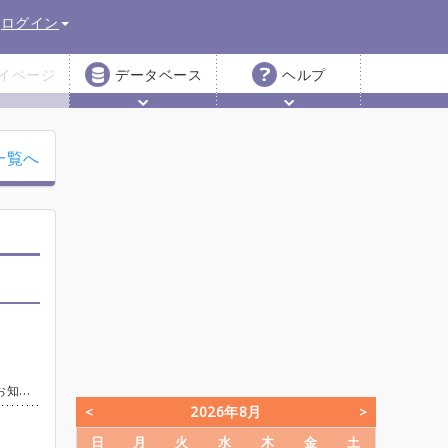
ログイン
イページ
データベース
ヘルプ
一覧へ
しに削除させていただく事がございます。 何卒ご理解ご協力の程よろしくお願いいたします。
2026年8月
日
月
火
水
木
金
土