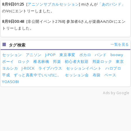
8月9日01:25
[
アニソンサブカルセッション
] miさんが
「あのバンド」
のVoにエントリーしました。
8月9日00:48
[非公開イベント2768] 参加者6さんが楽曲AAのDrにエン
トリーしました。
一覧を見る
タグ検索
セッション
アニソン
J-POP
東京事変
ボカロ
バンド
boowy
ボーイ
ロック
椎名林檎
邦楽
初心者大歓迎
邦楽ロック
東京
ヨルシカ
J-ROCK
ライブハウス
セッションイベント
ハロプロ
平成
ずっと真夜中でいいのに。
セッション会
布袋
ベース
YOASOBI
Ads by Google