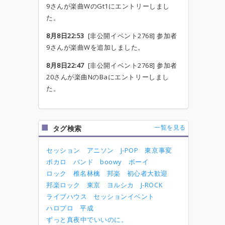
9さんが楽曲WのGt1にエントリーしまし
た。
8月8日22:53
[非公開イベント2768] 参加者
9さんが楽曲Wを追加しました。
8月8日22:47
[非公開イベント2768] 参加者
20さんが楽曲NのBaにエントリーしまし
た。
一覧を見る
タグ検索
セッション
アニソン
J-POP
東京事変
ボカロ
バンド
boowy
ボーイ
ロック
椎名林檎
邦楽
初心者大歓迎
邦楽ロック
東京
ヨルシカ
J-ROCK
ライブハウス
セッションイベント
ハロプロ
平成
ずっと真夜中でいいのに。