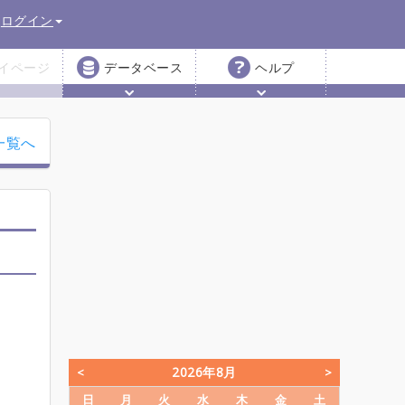
ログイン
イページ
データベース
ヘルプ
一覧へ
2026年8月
日
月
火
水
木
金
土