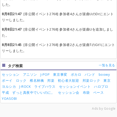
した。
8月8日21:47
[非公開イベント2768] 参加者4さんが楽曲UのDrにエント
リーしました。
8月8日21:47
[非公開イベント2768] 参加者4さんが楽曲Uを追加しまし
た。
8月8日21:45
[非公開イベント2768] 参加者2さんが楽曲TのGt1にエント
リーしました。
一覧を見る
タグ検索
セッション
アニソン
J-POP
東京事変
ボカロ
バンド
boowy
ボーイ
ロック
椎名林檎
邦楽
初心者大歓迎
邦楽ロック
東京
ヨルシカ
J-ROCK
ライブハウス
セッションイベント
ハロプロ
平成
ずっと真夜中でいいのに。
セッション会
布袋
ベース
YOASOBI
Ads by Google