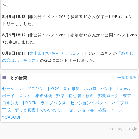
た。
8月9日18:13
[非公開イベント2681] 参加者16さんが楽曲LのBaにエン
トリーしました。
8月9日18:12
[非公開イベント2681] 参加者16さんが非公開イベント268
1に参加しました。
8月9日18:11
[
第十回 けいおんせっしょん！
] でぃーぬさんが
「わたし
の恋はホッチキス」
のGt2にエントリーしました。
一覧を見る
タグ検索
セッション
アニソン
J-POP
東京事変
ボカロ
バンド
boowy
ボーイ
ロック
椎名林檎
邦楽
初心者大歓迎
邦楽ロック
東京
ヨルシカ
J-ROCK
ライブハウス
セッションイベント
ハロプロ
平成
ずっと真夜中でいいのに。
セッション会
布袋
ベース
YOASOBI
Ads by Google