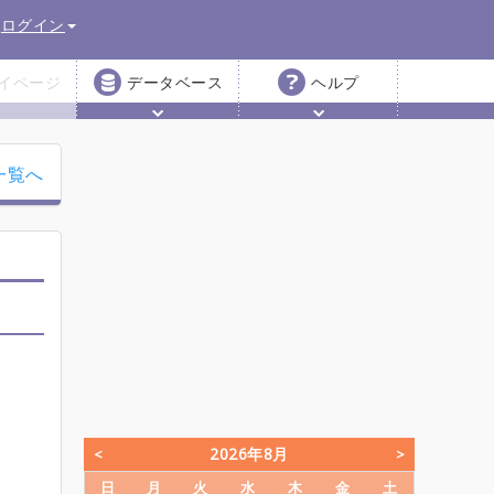
ログイン
イページ
データベース
ヘルプ
一覧へ
2026年8月
日
月
火
水
木
金
土