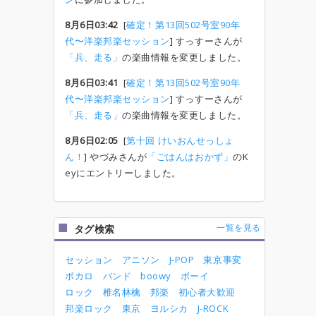
8月6日03:42
[
確定！第13回502号室90年
代〜洋楽邦楽セッション
] すっすーさんが
「兵、走る」
の楽曲情報を変更しました。
8月6日03:41
[
確定！第13回502号室90年
代〜洋楽邦楽セッション
] すっすーさんが
「兵、走る」
の楽曲情報を変更しました。
8月6日02:05
[
第十回 けいおんせっしょ
ん！
] やづみさんが
「ごはんはおかず」
のK
eyにエントリーしました。
一覧を見る
タグ検索
セッション
アニソン
J-POP
東京事変
ボカロ
バンド
boowy
ボーイ
ロック
椎名林檎
邦楽
初心者大歓迎
邦楽ロック
東京
ヨルシカ
J-ROCK