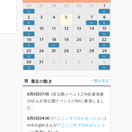
26
27
28
29
30
31
1
☆
☆
2
3
4
5
6
7
8
☆
☆
☆
9
10
11
12
13
14
15
☆
☆
16
17
18
19
20
21
22
☆
☆
☆
23
24
25
26
27
28
29
☆
☆
30
31
1
2
3
4
5
☆
☆
一覧を見る
最近の動き
8月6日07:05
[非公開イベント2766] 参加者
30さんが非公開イベント2766に参加しまし
た。
8月6日04:00
[
アニソンサブカルセッション
]
mrkのgbkさんが
アニソンサブカルセッショ
ン
に参加しました。