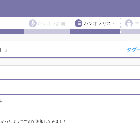
バンオフ詳細
バンオフリスト
マ
）』
タグ
件
なかったようですので追加してみました