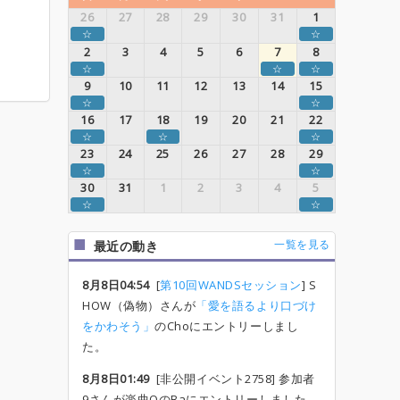
26
27
28
29
30
31
1
☆
☆
2
3
4
5
6
7
8
☆
☆
☆
9
10
11
12
13
14
15
☆
☆
16
17
18
19
20
21
22
☆
☆
☆
23
24
25
26
27
28
29
☆
☆
30
31
1
2
3
4
5
☆
☆
一覧を見る
最近の動き
8月8日04:54
[
第10回WANDSセッション
] S
HOW（偽物）さんが
「愛を語るより口づけ
をかわそう」
のChoにエントリーしまし
た。
8月8日01:49
[非公開イベント2758] 参加者
9さんが楽曲OのBaにエントリーしました。