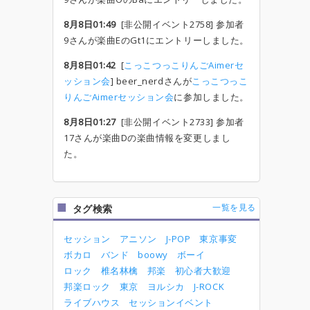
8月8日01:49
[非公開イベント2758] 参加者
9さんが楽曲EのGt1にエントリーしました。
8月8日01:42
[
こっこつっこりんごAimerセ
ッション会
] beer_nerdさんが
こっこつっこ
りんごAimerセッション会
に参加しました。
8月8日01:27
[非公開イベント2733] 参加者
17さんが楽曲Dの楽曲情報を変更しまし
た。
一覧を見る
タグ検索
セッション
アニソン
J-POP
東京事変
ボカロ
バンド
boowy
ボーイ
ロック
椎名林檎
邦楽
初心者大歓迎
邦楽ロック
東京
ヨルシカ
J-ROCK
ライブハウス
セッションイベント