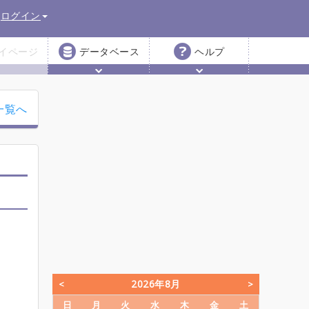
ログイン
イページ
データベース
ヘルプ
一覧へ
2026年8月
日
月
火
水
木
金
土