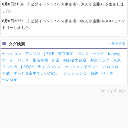
8月8日21:02
[非公開イベント2758] 参加者13さんが楽曲ACを追加しま
した。
8月8日20:51
[非公開イベント2756] 参加者19さんが楽曲QのGt1にエン
トリーしました。
一覧を見る
タグ検索
セッション
アニソン
J-POP
東京事変
ボカロ
バンド
boowy
ボーイ
ロック
椎名林檎
邦楽
初心者大歓迎
邦楽ロック
東京
ヨルシカ
J-ROCK
ライブハウス
セッションイベント
ハロプロ
平成
ずっと真夜中でいいのに。
セッション会
布袋
ベース
YOASOBI
Ads by Google