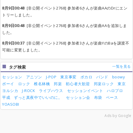
8月9日00:48
[非公開イベント2768] 参加者6さんが楽曲AAのDrにエン
トリーしました。
8月9日00:48
[非公開イベント2768] 参加者6さんが楽曲AAを追加しま
した。
8月9日00:37
[非公開イベント2768] 参加者3さんが楽曲YのBaを譲渡不
可能に変更しました。
一覧を見る
タグ検索
セッション
アニソン
J-POP
東京事変
ボカロ
バンド
boowy
ボーイ
ロック
椎名林檎
邦楽
初心者大歓迎
邦楽ロック
東京
ヨルシカ
J-ROCK
ライブハウス
セッションイベント
ハロプロ
平成
ずっと真夜中でいいのに。
セッション会
布袋
ベース
YOASOBI
Ads by Google