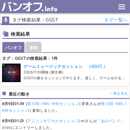
タグ検索結果：GGST
タグ一覧へ
検索結果
バンオフ
楽曲
タグ：GGSTの検索結果：1件
ゲームミュージックセッション （GGST,）
2026/7/26開催 (東京都)
GGSTの曲をセッションでやります。 楽しく、ゲームをやる感覚でわいわいやるような雰囲気を目指します。 もし5月末の時点で1人もいないパートが一つあるもしくは参加人数が7人に達していなかった場合、中止とさせていただきます。ご了承ください。こちらでも宣伝はしますが、参加されるみなさんも宣伝等やっていただけると幸いです。 初めての主催で心元ないかもしれないですが、ご参加お待ちしております！
一覧を見る
最近の動き
8月9日01:39
[
第13回 1985-1995セッション
] 芽美さんが
第13回 1985-1
995セッション
に参加しました。
8月9日01:25
[
アニソンサブカルセッション
] miさんが
「あのバンド」
のVoにエントリーしました。