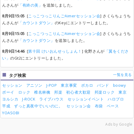
んさんが
「有終の美」
を追加しました。
8月9日15:05
[
こっこつっこりんごAimerセッション会
] さくらちょうち
んさんが
「カウントダウン」
のKeyにエントリーしました。
8月9日15:05
[
こっこつっこりんごAimerセッション会
] さくらちょうち
んさんが
「カウントダウン」
を追加しました。
8月9日14:46
[
第十回 けいおんせっしょん！
] 化野さんが
「翼をくださ
い」
のGt2にエントリーしました。
一覧を見る
タグ検索
セッション
アニソン
J-POP
東京事変
ボカロ
バンド
boowy
ボーイ
ロック
椎名林檎
邦楽
初心者大歓迎
邦楽ロック
東京
ヨルシカ
J-ROCK
ライブハウス
セッションイベント
ハロプロ
平成
ずっと真夜中でいいのに。
セッション会
布袋
ベース
YOASOBI
Ads by Google