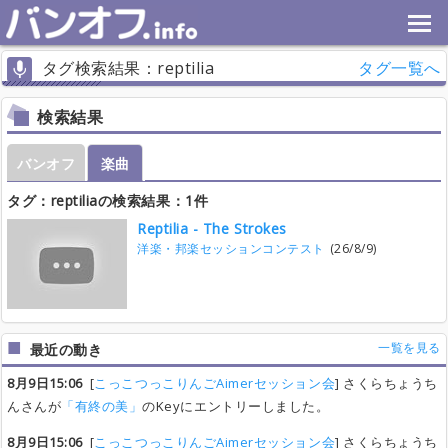
タグ検索結果：reptilia
タグ一覧へ
検索結果
バンオフ
楽曲
タグ：reptiliaの検索結果：1件
Reptilia - The Strokes
洋楽・邦楽セッションコンテスト
(26/8/9)
一覧を見る
最近の動き
8月9日15:06
[
こっこつっこりんごAimerセッション会
] さくらちょうち
んさんが
「有終の美」
のKeyにエントリーしました。
8月9日15:06
[
こっこつっこりんごAimerセッション会
] さくらちょうち