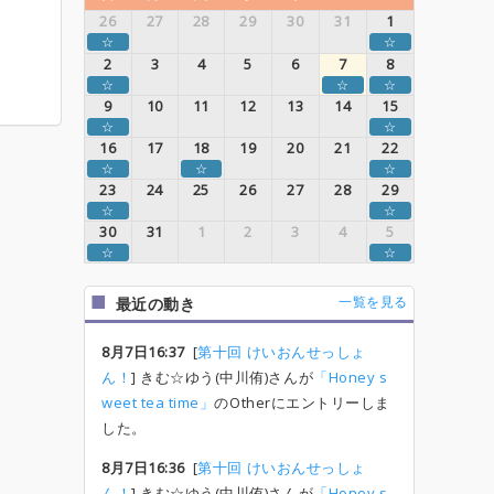
26
27
28
29
30
31
1
☆
☆
2
3
4
5
6
7
8
☆
☆
☆
9
10
11
12
13
14
15
☆
☆
16
17
18
19
20
21
22
☆
☆
☆
23
24
25
26
27
28
29
☆
☆
30
31
1
2
3
4
5
☆
☆
一覧を見る
最近の動き
8月7日16:37
[
第十回 けいおんせっしょ
ん！
] きむ☆ゆう(中川侑)さんが
「Honey s
weet tea time」
のOtherにエントリーしま
した。
8月7日16:36
[
第十回 けいおんせっしょ
ん！
] きむ☆ゆう(中川侑)さんが
「Honey s