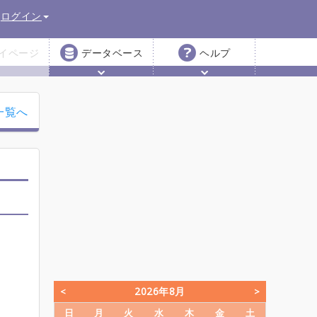
ログイン
イページ
データベース
ヘルプ
一覧へ
2026年8月
日
月
火
水
木
金
土