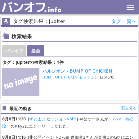
タグ検索結果：jupiter
タグ一覧へ
検索結果
バンオフ
楽曲
タグ：jupiterの検索結果：1件
ハルジオン - BUMP OF CHICKEN
BUMP OF CHICKEN セッション
(26/8/8)
一覧を見る
最近の動き
8月8日11:20
[
ずとまよセッションvol.5
] やなつーさんが
「2-xx：有心
論」
のKey2にエントリーしました。
8月8日11:16
[非公開イベント2768] 参加者2さんが楽曲OのGt1にエン