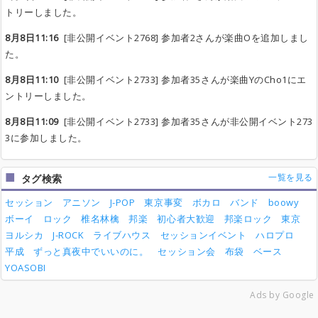
トリーしました。
8月8日11:16
[非公開イベント2768] 参加者2さんが楽曲Oを追加しまし
た。
8月8日11:10
[非公開イベント2733] 参加者35さんが楽曲YのCho1にエ
ントリーしました。
8月8日11:09
[非公開イベント2733] 参加者35さんが非公開イベント273
3に参加しました。
一覧を見る
タグ検索
セッション
アニソン
J-POP
東京事変
ボカロ
バンド
boowy
ボーイ
ロック
椎名林檎
邦楽
初心者大歓迎
邦楽ロック
東京
ヨルシカ
J-ROCK
ライブハウス
セッションイベント
ハロプロ
平成
ずっと真夜中でいいのに。
セッション会
布袋
ベース
YOASOBI
Ads by Google