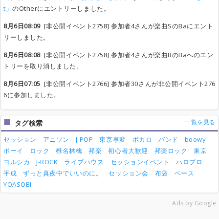
t」
のOtherにエントリーしました。
8月6日08:09
[非公開イベント2758] 参加者4さんが楽曲SのBaにエント
リーしました。
8月6日08:08
[非公開イベント2758] 参加者4さんが楽曲BのBaへのエン
トリーを取り消しました。
8月6日07:05
[非公開イベント2766] 参加者30さんが非公開イベント276
6に参加しました。
一覧を見る
タグ検索
セッション
アニソン
J-POP
東京事変
ボカロ
バンド
boowy
ボーイ
ロック
椎名林檎
邦楽
初心者大歓迎
邦楽ロック
東京
ヨルシカ
J-ROCK
ライブハウス
セッションイベント
ハロプロ
平成
ずっと真夜中でいいのに。
セッション会
布袋
ベース
YOASOBI
Ads by Google