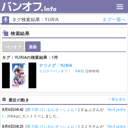
タグ検索結果：YURIA
タグ一覧へ
検索結果
バンオフ
楽曲
タグ：YURIAの検索結果：1件
ナツメグ - YURIA
エロゲーバンオフ！ 9本目
(26/8/6)
一覧を見る
最近の動き
8月6日08:42
[
第十回 けいおんせっしょん！
] さぁぶさんが
「Red jacke
t」
のKeyにエントリーしました。
8月6日08:25
[
第十回 けいおんせっしょん！
] スミヤさんが
「Red jacke