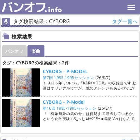
タグ検索結果：CYBORG
タグ一覧へ
検索結果
バンオフ
楽曲
タグ：CYBORGの検索結果：2件
CYBORG - P-MODEL
第7回 1985-1995セッション
(26/8/7)
１９８５年 アルバム『KARKADOR』の収録曲です 動
画はオリジナルですが、他のアレンジもあるのでご参
考ほど （ ・ω・）=3 ﾌｷﾔ！
CYBORG - P-Model
第10回 1985-1995セッション
(26/8/7)
『「有象無象の馬の骨」は何処まで浸透しているか』
という化学実験 (:3_ヽ)_ ﾑﾁｬﾌﾞﾘｬ ■追記 Verはなんで
もOKでは？ 二進も三進もいかない場合は原曲通り
で。