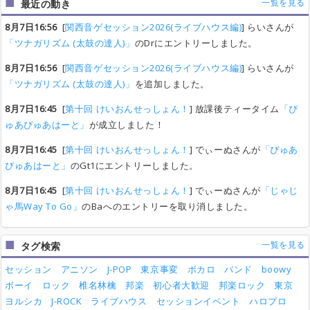
一覧を見る
最近の動き
8月7日16:56
[
関西音ゲセッション2026(ライブハウス編)
] らいさんが
「ツナガリズム (太鼓の達人)」
のDrにエントリーしました。
8月7日16:56
[
関西音ゲセッション2026(ライブハウス編)
] らいさんが
「ツナガリズム (太鼓の達人)」
を追加しました。
8月7日16:45
[
第十回 けいおんせっしょん！
] 放課後ティータイム
「ぴ
ゅあぴゅあはーと」
が成立しました！
8月7日16:45
[
第十回 けいおんせっしょん！
] でぃーぬさんが
「ぴゅあ
ぴゅあはーと」
のGt1にエントリーしました。
8月7日16:45
[
第十回 けいおんせっしょん！
] でぃーぬさんが
「じゃじ
ゃ馬Way To Go」
のBaへのエントリーを取り消しました。
一覧を見る
タグ検索
セッション
アニソン
J-POP
東京事変
ボカロ
バンド
boowy
ボーイ
ロック
椎名林檎
邦楽
初心者大歓迎
邦楽ロック
東京
ヨルシカ
J-ROCK
ライブハウス
セッションイベント
ハロプロ