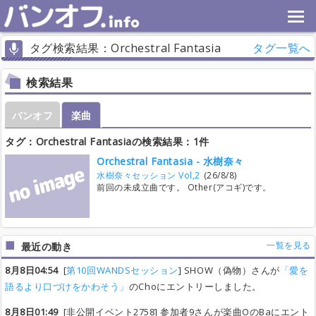
タグ検索結果：Orchestral Fantasia
タグ一覧へ
検索結果
バンオフ
楽曲
タグ：Orchestral Fantasiaの検索結果：1件
Orchestral Fantasia - 水樹奈々
水樹奈々セッション Vol,2
(26/8/8)
前回の未成立曲です。 Other(アコギ)です。
一覧を見る
最近の動き
8月8日04:54
[
第10回WANDSセッション
] SHOW（偽物）さんが
「愛を
語るより口づけをかわそう」
のChoにエントリーしました。
8月8日01:49
[非公開イベント2758] 参加者9さんが楽曲OのBaにエント