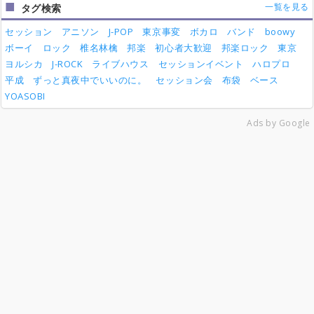
一覧を見る
タグ検索
セッション
アニソン
J-POP
東京事変
ボカロ
バンド
boowy
ボーイ
ロック
椎名林檎
邦楽
初心者大歓迎
邦楽ロック
東京
ヨルシカ
J-ROCK
ライブハウス
セッションイベント
ハロプロ
平成
ずっと真夜中でいいのに。
セッション会
布袋
ベース
YOASOBI
Ads by Google