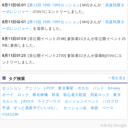
8月11日02:01
[
第13回 1985-1995セッション
] MiQさんが
「高速戦隊タ
ーボレンジャー」
のVo1にエントリーしました。
8月11日02:01
[
第13回 1985-1995セッション
] MiQさんが
「高速戦隊タ
ーボレンジャー」
を追加しました。
8月11日01:59
[非公開イベント2598] 参加者22さんが非公開イベント25
98に参加しました。
8月11日01:25
[非公開イベント2730] 参加者32さんが楽曲BJのVoにエ
ントリーしました。
一覧を見る
タグ検索
セッション
アニソン
J-POP
東京事変
ボカロ
バンド
boowy
ボーイ
ロック
椎名林檎
邦楽
初心者大歓迎
邦楽ロック
東京
ヨルシカ
J-ROCK
ライブハウス
セッションイベント
ハロプロ
平成
ずっと真夜中でいいのに。
セッション会
布袋
ベース
YOASOBI
Ads by Google