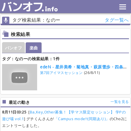
タグ検索結果：なのー
タグ一覧へ
検索結果
バンオフ
楽曲
タグ：なのーの検索結果：1件
edeN - 星井美希・菊地真・萩原雪歩・四条貴音
第7回アイマスセッション
(26/8/11)
一覧を見る
最近の動き
8月11日03:25
[
Ba,Key,Other募集！【学マス限定セッション】 学Pの
遊び場 vol.1
] グチくんさんが
「Campus mode!!(同期あり)」
のCho2に
エントリーしました。