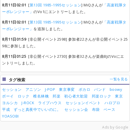
8月11日02:01
[
第13回 1985-1995セッション
] MiQさんが
「高速戦隊タ
ーボレンジャー」
のVo1にエントリーしました。
8月11日02:01
[
第13回 1985-1995セッション
] MiQさんが
「高速戦隊タ
ーボレンジャー」
を追加しました。
8月11日01:59
[非公開イベント2598] 参加者22さんが非公開イベント25
98に参加しました。
8月11日01:25
[非公開イベント2730] 参加者32さんが楽曲BJのVoにエ
ントリーしました。
一覧を見る
タグ検索
セッション
アニソン
J-POP
東京事変
ボカロ
バンド
boowy
ボーイ
ロック
椎名林檎
邦楽
初心者大歓迎
邦楽ロック
東京
ヨルシカ
J-ROCK
ライブハウス
セッションイベント
ハロプロ
平成
ずっと真夜中でいいのに。
セッション会
布袋
ベース
YOASOBI
Ads by Google