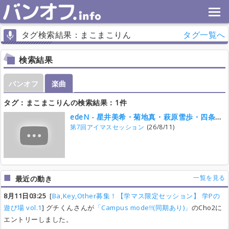
タグ検索結果：まこまこりん
タグ一覧へ
検索結果
バンオフ
楽曲
タグ：まこまこりんの検索結果：1件
edeN - 星井美希・菊地真・萩原雪歩・四条貴音
第7回アイマスセッション
(26/8/11)
一覧を見る
最近の動き
8月11日03:25
[
Ba,Key,Other募集！【学マス限定セッション】 学Pの
遊び場 vol.1
] グチくんさんが
「Campus mode!!(同期あり)」
のCho2に
エントリーしました。