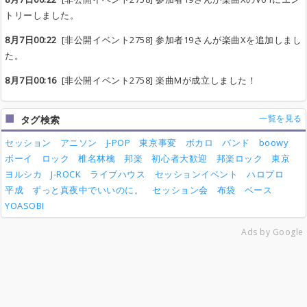
トリーしました。
8月7日00:22
[非公開イベント2758] 参加者19さんが楽曲Xを追加しまし
た。
8月7日00:16
[非公開イベント2758] 楽曲Mが成立しました！
一覧を見る
タグ検索
セッション
アニソン
J-POP
東京事変
ボカロ
バンド
boowy
ボーイ
ロック
椎名林檎
邦楽
初心者大歓迎
邦楽ロック
東京
ヨルシカ
J-ROCK
ライブハウス
セッションイベント
ハロプロ
平成
ずっと真夜中でいいのに。
セッション会
布袋
ベース
YOASOBI
Ads by Google