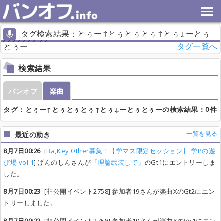
タグ検索結果：とぅー↑とぅとぅとぅ↑とぅ↓ーとぅ
とぅー
タグ一覧へ
検索結果
バンオフ
楽曲
タグ：とぅー↑とぅとぅとぅ↑とぅ↓ーとぅとぅーの検索結果：0件
一覧を見る
最近の動き
8月7日00:26
[
Ba,Key,Other募集！【学マス限定セッション】 学Pの遊
び場 vol.1
] げんのしんさんが
「理論武装して」
のGt1にエントリーしま
した。
8月7日00:23
[非公開イベント2758] 参加者19さんが楽曲XのGt2にエン
トリーしました。
8月7日00:22
[非公開イベント2758] 参加者19さんが楽曲XのVo1にエン