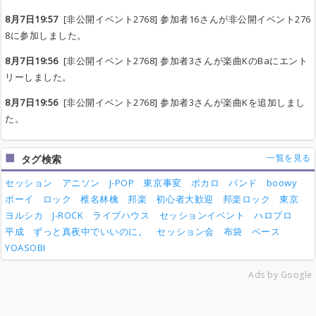
8月7日19:57
[非公開イベント2768] 参加者16さんが非公開イベント276
8に参加しました。
8月7日19:56
[非公開イベント2768] 参加者3さんが楽曲KのBaにエント
リーしました。
8月7日19:56
[非公開イベント2768] 参加者3さんが楽曲Kを追加しまし
た。
一覧を見る
タグ検索
セッション
アニソン
J-POP
東京事変
ボカロ
バンド
boowy
ボーイ
ロック
椎名林檎
邦楽
初心者大歓迎
邦楽ロック
東京
ヨルシカ
J-ROCK
ライブハウス
セッションイベント
ハロプロ
平成
ずっと真夜中でいいのに。
セッション会
布袋
ベース
YOASOBI
Ads by Google