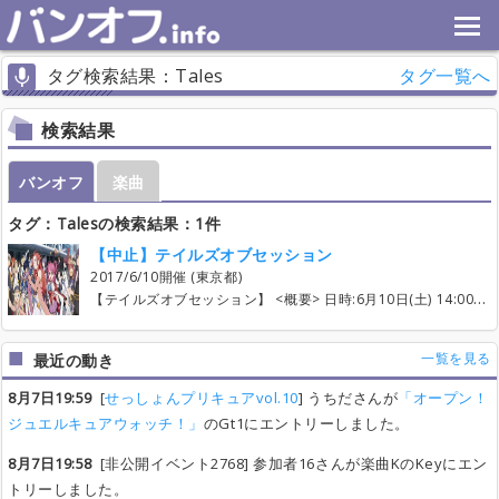
タグ検索結果：Tales
タグ一覧へ
検索結果
バンオフ
楽曲
タグ：Talesの検索結果：1件
【中止】テイルズオブセッション
2017/6/10開催 (東京都)
【テイルズオブセッション】 <概要> 日時:6月10日(土) 14:00~18:00(予定) 場所:初台ノア Cst(予定) http://hatsudai.studionoah.jp/ 参加費:￥2000円(※変更があればまたお伝えいたします。) ・エントリー開始:開始しております！ ・便乗上限（常に）:Voは2~3曲まで ・曲追加:5/20 23:55までの予定 ※あげられた曲数が多い場合予告なく締め切ることがあります ・最終エントリー:6/1 ◆エントリーについて 今回演奏曲は最大20曲を予定しております。 （成立順20曲で構成いたします。 20曲を超えた場合、成立しても次回の演奏曲となる可能性がございます 予めご了承ください。） エントリーできるパートは楽曲欄の右端の「詳細を見る」欄より 各自編集可能となっておりますので もし楽曲のこのパートに入りたいのに枠が「なし」になってしまっている場合は ご自分で編集してその後エントリーしていただければと思います。 皆さまのエントリー状況によりますが、 1ヵ月前あたりには、調整してタイムテーブルを作っていきます。 もし、参加が遅れる、仕事で出れなくなった、 仕事が終わってから行く等ありましたら、 必ずわかった時点で主催までお伝えいただきますようお願いします。 また、主催の参加パートであるbaが足りなかった場合は調整エントリーをしますが 基本譲渡可能にしてますのでやりたい曲であれば遠慮なく譲りますので 申していただければと思います。ご了承ください。 ◆その他パートについて その他パートはお手数ですがエントリー後、自己紹介欄もしくは楽曲ごとの連絡用コメント掲示板に、何の楽器で参加されるかを書いてくださると助かります。 ◆追加できる曲について 2/1から曲が追加可能となっています。 主題歌は数が限られておりますので、 主催の方で作品ごとの主題歌はある程度入れておこうかと思います！また、コアな方向けに、BGMokにします！ なので...テイルズオブファンタジアから最新作、 テイルズオブベルセリアまで(アニメもあり) の主題歌、挿入歌、BGMが範囲でしょうか。 あまり知られていない携帯ゲームの主題歌はなしでいこうと思います。リクエストがあれば変えます。 そして必要な曲には同期用意します！ せっかくの機会なのでなるべく原曲に近い感じの雰囲気目指したいです！ ◆その他注意事項 当日は会場内では混雑が予想されるため、貴重品・機材の管理は各自で行って下さい。 破損・盗難等はこちらでは責任は負いかねます。 また他人への迷惑行為が発見された場合は、 運営側の判断で次回以降の参加をお断りする場合もございますのでご了承ください。 また飲酒等は会場のHPの注意事項をお読みください。 もし、当日遅刻をしてしまう場合！ 基本的には時間に余裕をもっての行動を心がけてください。 タイムスケジュール等の関係で、その遅刻をカバーできない可能性がございます。 その際は演奏できる方にお譲りしたり、その曲の演奏自体を 中止させていただくこともございます。 あらかじめご了承ください。 皆でルールを守って楽しいセッションにしましょう！ その他ご意見ご要望などありましたら、 質問スレもしくは@NMsuki_taichar（主催）までどうぞ。 ツイッターではハッシュタグ#テイルズセッションを使ってアナウンス等をしております！ 当日の実況、感想などもこちらのハッシュタグを使って呟いていただけたら嬉しいです！ 以上、エントリーは右上の「このバンオフに参加する」ボタンよりお待ちしております！
一覧を見る
最近の動き
8月7日19:59
[
せっしょんプリキュアvol.10
] うちださんが
「オープン！
ジュエルキュアウォッチ！」
のGt1にエントリーしました。
8月7日19:58
[非公開イベント2768] 参加者16さんが楽曲KのKeyにエン
トリーしました。