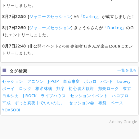
トリーしました。
8月7日22:50
[
ジャニーズセッション
] V6
「Darling」
が成立しました！
8月7日22:50
[
ジャニーズセッション
] きょうやさんが
「Darling」
のGt
1にエントリーしました。
8月7日22:48
[非公開イベント2768] 参加者13さんが楽曲LのBaにエン
トリーしました。
一覧を見る
タグ検索
セッション
アニソン
J-POP
東京事変
ボカロ
バンド
boowy
ボーイ
ロック
椎名林檎
邦楽
初心者大歓迎
邦楽ロック
東京
ヨルシカ
J-ROCK
ライブハウス
セッションイベント
ハロプロ
平成
ずっと真夜中でいいのに。
セッション会
布袋
ベース
YOASOBI
Ads by Google